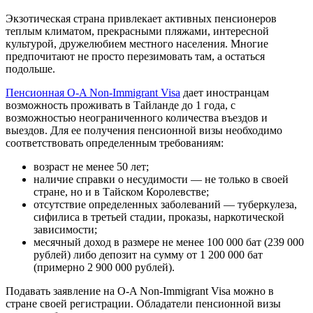
Экзотическая страна привлекает активных пенсионеров
теплым климатом, прекрасными пляжами, интересной
культурой, дружелюбием местного населения. Многие
предпочитают не просто перезимовать там, а остаться
подольше.
Пенсионная O-A Non-Immigrant Visa
дает иностранцам
возможность проживать в Тайланде до 1 года, с
возможностью неограниченного количества въездов и
выездов. Для ее получения пенсионной визы необходимо
соответствовать определенным требованиям:
возраст не менее 50 лет;
наличие справки о несудимости — не только в своей
стране, но и в Тайском Королевстве;
отсутствие определенных заболеваний — туберкулеза,
сифилиса в третьей стадии, проказы, наркотической
зависимости;
месячный доход в размере не менее 100 000 бат (239 000
рублей) либо депозит на сумму от 1 200 000 бат
(примерно 2 900 000 рублей).
Подавать заявление на O-A Non-Immigrant Visa можно в
стране своей регистрации. Обладатели пенсионной визы