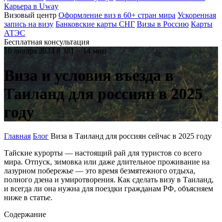
Карьера в Uway
Визовый центр
Оформление виз в 60+ стран мира
Ускоренная
запись на визу
Банковские карты СНГ
Визы в Россию
Карты
АТЭС
Бесплатная консультация
10 января 2024
8 381
~ 14 мин
Виза и условия въезда в
Таиланд для россиян в 2025
году
Главная
Блог
Виза в Таиланд для россиян сейчас в 2025 году
Тайские курорты — настоящий рай для туристов со всего
мира. Отпуск, зимовка или даже длительное проживание на
лазурном побережье — это время безмятежного отдыха,
полного дзена и умиротворения. Как сделать визу в Таиланд,
и всегда ли она нужна для поездки гражданам РФ, объясняем
ниже в статье.
Содержание