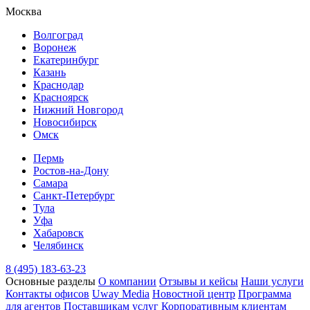
Москва
Волгоград
Воронеж
Екатеринбург
Казань
Краснодар
Красноярск
Нижний Новгород
Новосибирск
Омск
Пермь
Ростов-на-Дону
Самара
Санкт-Петербург
Тула
Уфа
Хабаровск
Челябинск
8 (495) 183-63-23
Основные разделы
О компании
Отзывы и кейсы
Наши услуги
Контакты офисов
Uway Media
Новостной центр
Программа
для агентов
Поставщикам услуг
Корпоративным клиентам