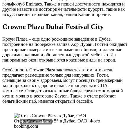
гольф-клуб Emirates. Также в пешей доступности находятся и
другие известные достопримечательности курорта, такие как
искусственный водный канал, башня Кайан и прочие.
Crowne Plaza Dubai Festival City
Кроун Плаза – еще одно роскошное заведение в Дубае,
построенное на побережье залива Хор-Дубай. Гостей ожидают
просторные номера с изысканными дизайнами, отдаленные
дорогими тканями и обставленные дорогой мебелью. Из
панорамных окон открываются красивые виды на город.
Особенность Crowne Plaza заключается в том, что отель
предлагает размещение только для некурящих. Гости,
следящие за своим здоровьем, могут посещать тренажерный
зал и проходить оздоровительные процедуры в СПА-
комплексе. Отведать изысканные блюда средиземноморской
кухни можно в ресторане Zayton. Также в отеле работает
бельгийский паб, имеется открытый бассейн.
Отель Crowne Plaza 5* в Дубае, ОАЭ. Фото
booking.com