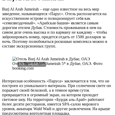
Burj Al Arab Jumeirah – еще одно известное на весь мир
заведение, называющееся «Парус». Отель располагается на
искусственном острове и позиционирует себя как
«семизвездочный». «Арабская башня» является самым
дорогим отелем Дубая. Стоимость проживания в нем на
самом деле очень высока и по карману не каждому – чтобы
забронировать номер, придется отдать от 1500 долларов за
ночь. Поэтому полюбоваться роскошью комплекса можно в
составе экскурсионных групп.
Отель Burj Al Arab Jumeirah 5* в Дубае, ОАЭ. Фото
booking.com
Интересная особенность «Паруса» заключается в том, что он
построен из уникального материала. При солнечном свете он
поражает своей белизной, а в темное время суток
превращается в огромный экран, на котором проходит
световое шоу. На территории «Бурдж аль-Араб» работают
более десяти ресторанов, имеется SPA-салон мирового
уровня, аквапарк Wald Wadi и другие развлечения. На крыше
предусмотрена вертолетная площадка.