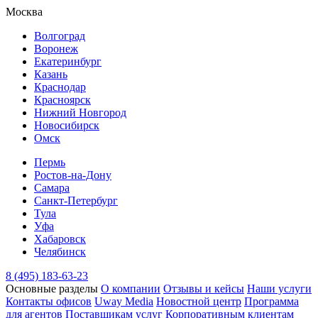
Москва
Волгоград
Воронеж
Екатеринбург
Казань
Краснодар
Красноярск
Нижний Новгород
Новосибирск
Омск
Пермь
Ростов-на-Дону
Самара
Санкт-Петербург
Тула
Уфа
Хабаровск
Челябинск
8 (495) 183-63-23
Основные разделы
О компании
Отзывы и кейсы
Наши услуги
Контакты офисов
Uway Media
Новостной центр
Программа
для агентов
Поставщикам услуг
Корпоративным клиентам