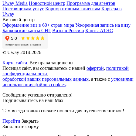
Uway Media
Новостной центр
Программа для агентов
Поставщикам услуг
Корпоративным клиентам
Карьера в
Uway
Визовый центр
Оформление виз в 60+ стран мира
Ускоренная запись на визу
Банковские карты СНГ
Визы в Россию
Карты АТЭС
© Uway 2014-2026
Карта сайта
. Все права защищены.
Посещая сайт, вы соглашаетесь с нашей
офертой
,
политикой
конфиденциальности
,
обработкой ваших персональных данных
, а также с
условиями
использования файлов cookies
.
Сообщение успешно отправлено!
Подписывайтесь на наш Max
Там всегда только свежие новости для путешественников!
Перейти
Закрыть
Заполните форму