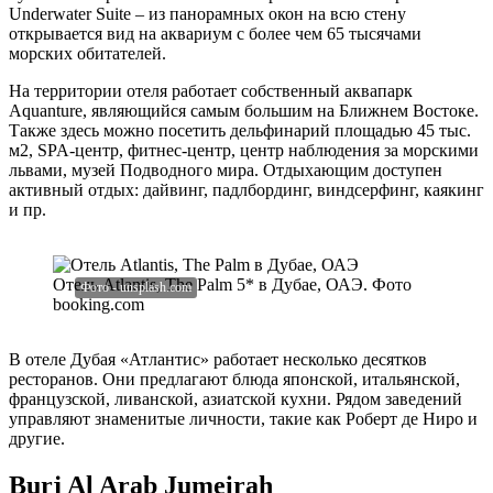
Underwater Suite – из панорамных окон на всю стену
открывается вид на аквариум с более чем 65 тысячами
морских обитателей.
На территории отеля работает собственный аквапарк
Aquanture, являющийся самым большим на Ближнем Востоке.
Также здесь можно посетить дельфинарий площадью 45 тыс.
м2, SPA-центр, фитнес-центр, центр наблюдения за морскими
львами, музей Подводного мира. Отдыхающим доступен
активный отдых: дайвинг, падлбординг, виндсерфинг, каякинг
и пр.
Отель Atlantis, The Palm 5* в Дубае, ОАЭ. Фото
booking.com
В отеле Дубая «Атлантис» работает несколько десятков
ресторанов. Они предлагают блюда японской, итальянской,
французской, ливанской, азиатской кухни. Рядом заведений
управляют знаменитые личности, такие как Роберт де Ниро и
другие.
Burj Al Arab Jumeirah