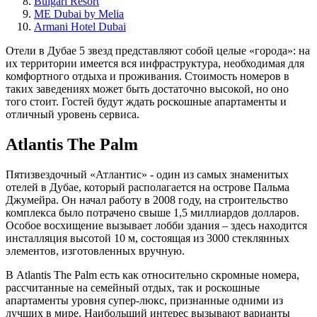
Bulgari Resort
ME Dubai by Melia
Armani Hotel Dubai
Отели в Дубае 5 звезд представляют собой целые «города»: на
их территории имеется вся инфраструктура, необходимая для
комфортного отдыха и проживания. Стоимость номеров в
таких заведениях может быть достаточно высокой, но оно
того стоит. Гостей будут ждать роскошные апартаменты и
отличный уровень сервиса.
Atlantis The Palm
Пятизвездочный «Атлантис» - один из самых знаменитых
отелей в Дубае, который располагается на острове Пальма
Джумейра. Он начал работу в 2008 году, на строительство
комплекса было потрачено свыше 1,5 миллиардов долларов.
Особое восхищение вызывает лобби здания – здесь находится
инсталляция высотой 10 м, состоящая из 3000 стеклянных
элементов, изготовленных вручную.
В Atlantis The Palm есть как относительно скромные номера,
рассчитанные на семейный отдых, так и роскошные
апартаменты уровня супер-люкс, признанные одними из
лучших в мире. Наибольший интерес вызывают варианты