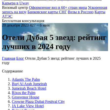
Карьера в Uway
Визовый центр
Оформление виз в 60+ стран мира
Ускоренная
запись на визу
Банковские карты СНГ
Визы в Россию
Карты
АТЭС
Бесплатная консультация
20 декабря 2023
427
~ 6 мин
Отели Дубая 5 звезд: рейтинг
лучших в 2024 году
Главная
Блог
Отели Дубая 5 звезд: рейтинг лучших в 2025
году
Содержание
Atlantis The Palm
Burj Al Arab Jumeirah
Jumeirah Beach Hotel
Rixos the Palm
Grosvenor House
Crowne Plaza Dubai Festival City
JA Lake View Hotel