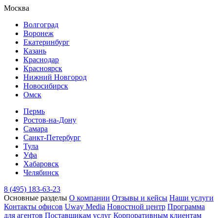
Москва
Волгоград
Воронеж
Екатеринбург
Казань
Краснодар
Красноярск
Нижний Новгород
Новосибирск
Омск
Пермь
Ростов-на-Дону
Самара
Санкт-Петербург
Тула
Уфа
Хабаровск
Челябинск
8 (495) 183-63-23
Основные разделы
О компании
Отзывы и кейсы
Наши услуги
Контакты офисов
Uway Media
Новостной центр
Программа
для агентов
Поставщикам услуг
Корпоративным клиентам