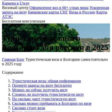
Карьера в Uway
Визовый центр
Оформление виз в 60+ стран мира
Ускоренная
запись на визу
Банковские карты СНГ
Визы в Россию
Карты
АТЭС
Бесплатная консультация
17 мая 2023
2 337
~ 8 мин
Туристическая виза в
Болгарию для россиян в 2025
Главная
Блог
Туристическая виза в Болгарию самостоятельно
в 2025 году
Содержание
Туристическая виза: общая информация
Оцените шансы на визу бесплатно
Можно ли сейчас получить визу
Сложно ли получить туристическую визу
На сколько дают туристическую визу
Сколько можно пребывать в Болгарии по визе
Сколько стоит виза