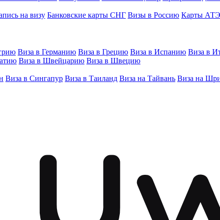
апись на визу
Банковские карты СНГ
Визы в Россию
Карты АТ
грию
Виза в Германию
Виза в Грецию
Виза в Испанию
Виза в И
ватию
Виза в Швейцарию
Виза в Швецию
н
Виза в Сингапур
Виза в Таиланд
Виза на Тайвань
Виза на Шр