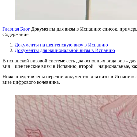
Главная
Блог
Документы для визы в Испанию: список, примеры
Содержание
Документы на шенгенскую визу в Испанию
Документы для национальной визы в Испанию
В испанской визовой системе есть два основных вида виз – дл
вид – шенгенские визы в Испанию, второй – национальные, каж
Ниже представлены перечни документов для визы в Испанию са
визе цифрового кочевника.