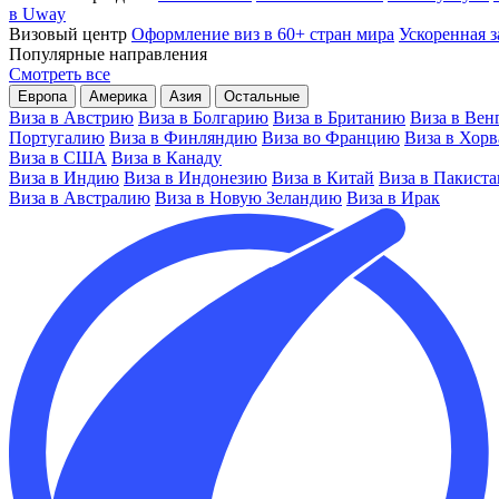
в Uway
Визовый центр
Оформление виз в 60+ стран мира
Ускоренная з
Популярные направления
Смотреть все
Европа
Америка
Азия
Остальные
Виза в Австрию
Виза в Болгарию
Виза в Британию
Виза в Вен
Португалию
Виза в Финляндию
Виза во Францию
Виза в Хор
Виза в США
Виза в Канаду
Виза в Индию
Виза в Индонезию
Виза в Китай
Виза в Пакиста
Виза в Австралию
Виза в Новую Зеландию
Виза в Ирак