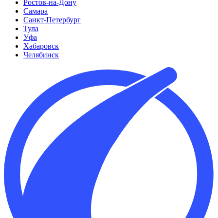
Ростов-на-Дону
Самара
Санкт-Петербург
Тула
Уфа
Хабаровск
Челябинск