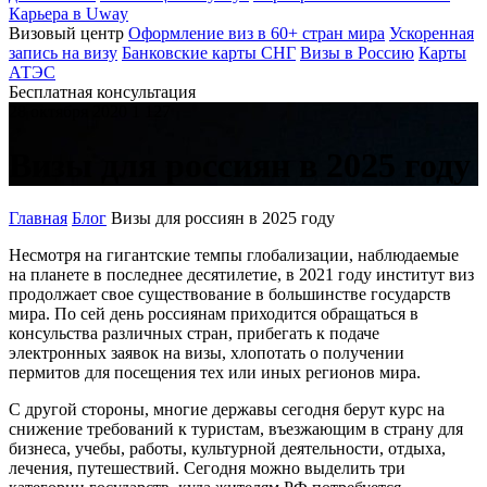
Карьера в Uway
Визовый центр
Оформление виз в 60+ стран мира
Ускоренная
запись на визу
Банковские карты СНГ
Визы в Россию
Карты
АТЭС
Бесплатная консультация
28 октября 2020
1 127
Визы для россиян в 2025 году
Главная
Блог
Визы для россиян в 2025 году
Несмотря на гигантские темпы глобализации, наблюдаемые
на планете в последнее десятилетие, в 2021 году институт виз
продолжает свое существование в большинстве государств
мира. По сей день россиянам приходится обращаться в
консульства различных стран, прибегать к подаче
электронных заявок на визы, хлопотать о получении
пермитов для посещения тех или иных регионов мира.
С другой стороны, многие державы сегодня берут курс на
снижение требований к туристам, въезжающим в страну для
бизнеса, учебы, работы, культурной деятельности, отдыха,
лечения, путешествий. Сегодня можно выделить три