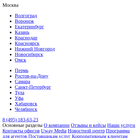
Москва
Волгоград
Воронеж
Екатеринбург
Казань
Краснодар
Красноярск
Нижний Новгород
Новосибирск
Омск
Пермь
Ростов-на-Дону
Самара
Санкт-Петербург
Тула
Уфа
Хабаровск
Челябинск
8 (495) 183-63-23
Основные разделы
О компании
Отзывы и кейсы
Наши услуги
Контакты офисов
Uway Media
Новостной центр
Программа
для агентов
Поставщикам услуг
Корпоративным клиентам