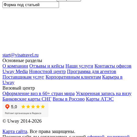
start@visatravel.ru
Основные разделы
О компании
Отзывы и кейсы
Наши услуги
Контакты офисов
Uway Media
Новостной центр
Программа для агентов
Поставщикам услуг
Корпоративным клиентам
Карьера в
Uway
Визовый центр
Оформление виз в 60+ стран мира
Ускоренная запись на визу
Банковские карты СНГ
Визы в Россию
Карты АТЭС
© Uway 2014-2026
Карта сайта
. Все права защищены.
Посещая сайт, вы соглашаетесь с нашей
офертой
,
политикой