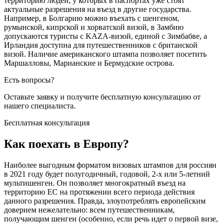
территорию людей, у которых в паспортах уже стоят
актуальные разрешения на въезд в другие государства.
Например, в Болгарию можно въехать с шенгеном,
румынской, кипрской и хорватской визой, в Замбию
допускаются туристы с KAZA-визой, единой с Зимбабве, а
Ирландия доступна для путешественников с британской
визой. Наличие американского штампа позволяет посетить
Маршалловы, Марианские и Бермудские острова.
Есть вопросы?
Оставьте заявку и получите бесплатную
консультацию от
нашего специалиста.
Бесплатная консультация
Как поехать в Европу?
Наиболее выгодным форматом визовых штампов для россиян
в 2021 году будет полугодичный, годовой, 2-х или 5-летний
мультишенген. Он позволяет многократный въезд на
территорию ЕС на протяжении всего периода действия
данного разрешения. Правда, злоупотреблять европейским
доверием нежелательно: всем путешественникам,
получающим шенген (особенно, если речь идет о первой визе,