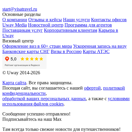
start@visatravel.ru
Основные разделы
О компании
Отзывы и кейсы
Наши услуги
Контакты офисов
Uway Media
Новостной центр
Программа для агентов
Поставщикам услуг
Корпоративным клиентам
Карьера в
Uway
Визовый центр
Оформление виз в 60+ стран мира
Ускоренная запись на визу
Банковские карты СНГ
Визы в Россию
Карты АТЭС
© Uway 2014-2026
Карта сайта
. Все права защищены.
Посещая сайт, вы соглашаетесь с нашей
офертой
,
политикой
конфиденциальности
,
обработкой ваших персональных данных
, а также с
условиями
использования файлов cookies
.
Сообщение успешно отправлено!
Подписывайтесь на наш Max
Там всегда только свежие новости для путешественников!