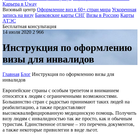
Карьера в Uway
Визовый центр
Оформление виз в 60+ стран мира
Ускоренная
запись на визу
Банковские карты СНГ
Визы в Россию
Карты
АТЭС
Бесплатная консультация
14 июля 2020
2 966
Инструкция по оформлению
визы для инвалидов
Главная
Блог
Инструкция по оформлению визы для
инвалидов
Европейские страны с особым трепетом и вниманием
относятся к людям с ограниченными возможностями.
Большинство стран с радостью принимают таких людей на
реабилитацию, а также предоставляют
высококвалифицированную медицинскую помощь. Получить
визу людям с инвалидностью так же просто, как и обычным
туристам. Единственное отличие – это перечень документов,
а также некоторые привилегии в виде льгот.