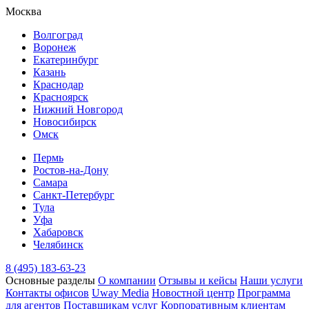
Москва
Волгоград
Воронеж
Екатеринбург
Казань
Краснодар
Красноярск
Нижний Новгород
Новосибирск
Омск
Пермь
Ростов-на-Дону
Самара
Санкт-Петербург
Тула
Уфа
Хабаровск
Челябинск
8 (495) 183-63-23
Основные разделы
О компании
Отзывы и кейсы
Наши услуги
Контакты офисов
Uway Media
Новостной центр
Программа
для агентов
Поставщикам услуг
Корпоративным клиентам