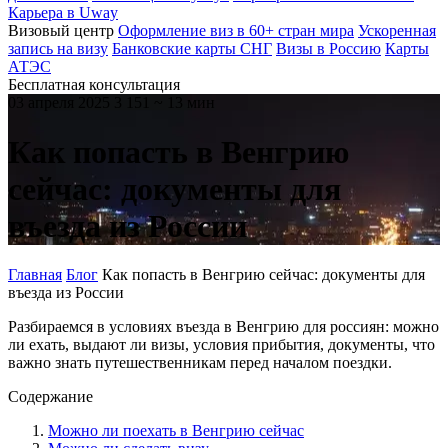
Карьера в Uway
Визовый центр
Оформление виз в 60+ стран мира
Ускоренная
запись на визу
Банковские карты СНГ
Визы в Россию
Карты
АТЭС
Бесплатная консультация
03 апреля 2025
3 151
~ 13 мин
Как попасть в Венгрию
сейчас: документы для
въезда из России
Главная
Блог
Как попасть в Венгрию сейчас: документы для
въезда из России
Разбираемся в условиях въезда в Венгрию для россиян: можно
ли ехать, выдают ли визы, условия прибытия, документы, что
важно знать путешественникам перед началом поездки.
Содержание
Можно ли поехать в Венгрию сейчас