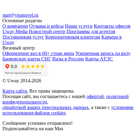
start@visatravel.ru
Основные разделы
О компании
Отзывы и кейсы
Наши услуги
Контакты офисов
Uway Media
Новостной центр
Программа для агентов
Поставщикам услуг
Корпоративным клиентам
Карьера в
Uway
Визовый центр
Оформление виз в 60+ стран мира
Ускоренная запись на визу
Банковские карты СНГ
Визы в Россию
Карты АТЭС
© Uway 2014-2026
Карта сайта
. Все права защищены.
Посещая сайт, вы соглашаетесь с нашей
офертой
,
политикой
конфиденциальности
,
обработкой ваших персональных данных
, а также с
условиями
использования файлов cookies
.
Сообщение успешно отправлено!
Подписывайтесь на наш Max