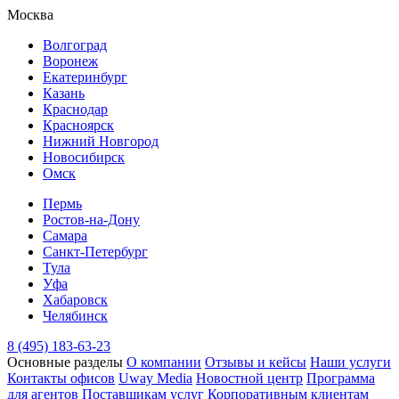
Москва
Волгоград
Воронеж
Екатеринбург
Казань
Краснодар
Красноярск
Нижний Новгород
Новосибирск
Омск
Пермь
Ростов-на-Дону
Самара
Санкт-Петербург
Тула
Уфа
Хабаровск
Челябинск
8 (495) 183-63-23
Основные разделы
О компании
Отзывы и кейсы
Наши услуги
Контакты офисов
Uway Media
Новостной центр
Программа
для агентов
Поставщикам услуг
Корпоративным клиентам