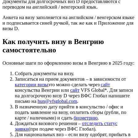
Документы для долгосрочных виз D предоставляются с
переводом на английский / венгерский язык.
Анкета на визу заполняется на английском / венгерском языке
и подписывается синей ручкой, так же как и Приложение для
визы D.
Как получить визу в Венгрию
самостоятельно
Основные шаги по оформлению визы в Венгрию в 2025 году:
Собрать документы на визу.
Записаться на прием документов – в зависимости от
категории визы
это можно сделать через
сайт
консульства Венгрии или
сайт
VFS Global*. Для записи
на долгосрочную визу D через ВФС Глобал напишите
письмо на
hun@vfsglobal.com
.
В назначенную дату прийти в консульство / офис и
подать заявление на визу, оплатить сборы (рубли, по
карте / наличными) и сдать
биометрию
.
Дождаться визового решения –
отследить статус
заявки
(при подаче через ВФС Глобал).
Для национальных виз – если визу одобрят, прибыть в