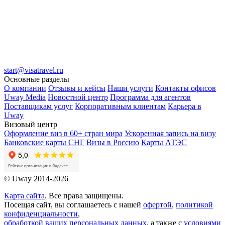
start@visatravel.ru
Основные разделы
О компании
Отзывы и кейсы
Наши услуги
Контакты офисов
Uway Media
Новостной центр
Программа для агентов
Поставщикам услуг
Корпоративным клиентам
Карьера в
Uway
Визовый центр
Оформление виз в 60+ стран мира
Ускоренная запись на визу
Банковские карты СНГ
Визы в Россию
Карты АТЭС
© Uway 2014-2026
Карта сайта
. Все права защищены.
Посещая сайт, вы соглашаетесь с нашей
офертой
,
политикой
конфиденциальности
,
обработкой ваших персональных данных
, а также с
условиями