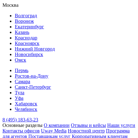
Москва
Волгоград
Воронеж
Екатеринбург
Казань
Краснодар
Красноярск
Нижний Новгород
Новосибирск
Омск
Пермь
Ростов-на-Дону
Самара
Санкт-Петербург
Тула
Уфа
Хабаровск
Челябинск
8 (495) 183-63-23
Основные разделы
О компании
Отзывы и кейсы
Наши услуги
Контакты офисов
Uway Media
Новостной центр
Программа
для агентов
Поставщикам услуг
Корпоративным клиентам