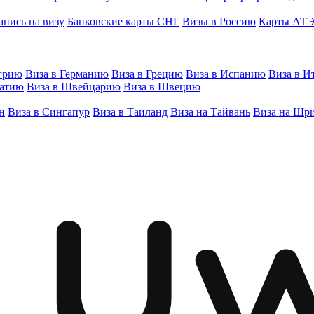
апись на визу
Банковские карты СНГ
Визы в Россию
Карты АТ
грию
Виза в Германию
Виза в Грецию
Виза в Испанию
Виза в И
ватию
Виза в Швейцарию
Виза в Швецию
н
Виза в Сингапур
Виза в Таиланд
Виза на Тайвань
Виза на Шр