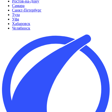
Ростов-на-Дону
Самара
Санкт-Петербург
Тула
Уфа
Хабаровск
Челябинск