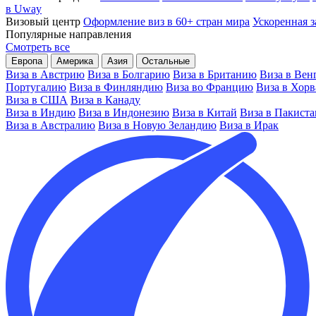
в Uway
Визовый центр
Оформление виз в 60+ стран мира
Ускоренная з
Популярные направления
Смотреть все
Европа
Америка
Азия
Остальные
Виза в Австрию
Виза в Болгарию
Виза в Британию
Виза в Вен
Португалию
Виза в Финляндию
Виза во Францию
Виза в Хор
Виза в США
Виза в Канаду
Виза в Индию
Виза в Индонезию
Виза в Китай
Виза в Пакиста
Виза в Австралию
Виза в Новую Зеландию
Виза в Ирак