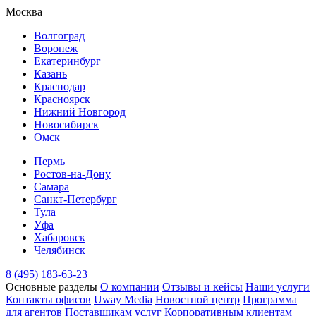
Москва
Волгоград
Воронеж
Екатеринбург
Казань
Краснодар
Красноярск
Нижний Новгород
Новосибирск
Омск
Пермь
Ростов-на-Дону
Самара
Санкт-Петербург
Тула
Уфа
Хабаровск
Челябинск
8 (495) 183-63-23
Основные разделы
О компании
Отзывы и кейсы
Наши услуги
Контакты офисов
Uway Media
Новостной центр
Программа
для агентов
Поставщикам услуг
Корпоративным клиентам