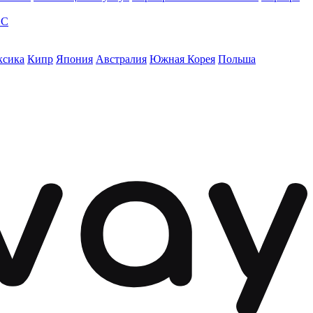
ЭС
ксика
Кипр
Япония
Австралия
Южная Корея
Польша