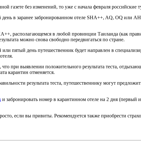
ной газете без изменений, то уже с начала февраля российские 
день в заранее забронированном отеле SHA++, AQ, OQ или AHQ.
HA++, располагающемся в любой провинции Таиланда (как прав
езультата можно снова свободно передвигаться по стране.
ый или пятый день путешественник будет направлен в специализ
отеля.
что при выявлении положительного результата теста, отдыхающи
ата карантин отменяется.
ильности результата теста, путешественнику могут предложить е
s
и забронировать номер в карантинном отеле на 2 дня (первый и
просто, если вы привиты. Рекомендуется также приобрести страх