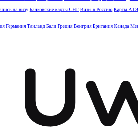
апись на визу
Банковские карты СНГ
Визы в Россию
Карты АТ
ия
Германия
Таиланд
Бали
Греция
Венгрия
Британия
Канада
Ме