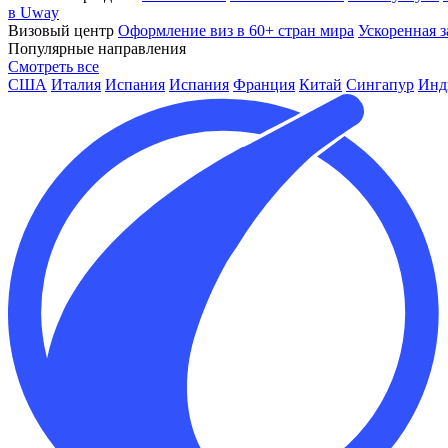
в Uway
Визовый центр
Оформление виз в 60+ стран мира
Ускоренная з
Популярные направления
Смотреть все
США
Италия
Испания
Испания
Франция
Китай
Сингапур
Инд