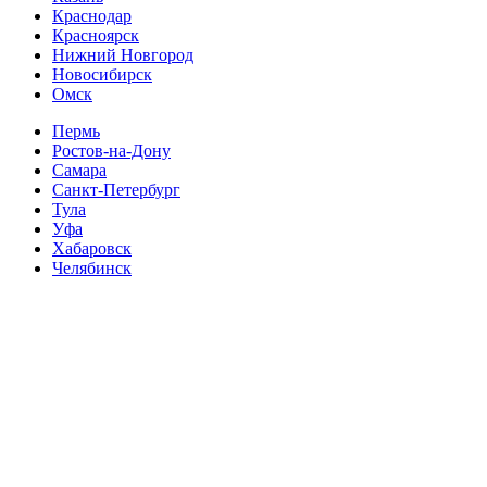
Краснодар
Красноярск
Нижний Новгород
Новосибирск
Омск
Пермь
Ростов-на-Дону
Самара
Санкт-Петербург
Тула
Уфа
Хабаровск
Челябинск