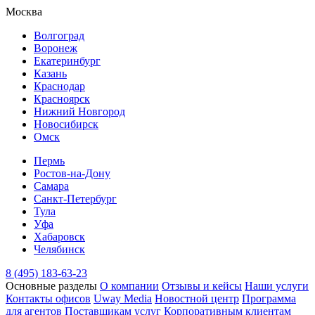
Москва
Волгоград
Воронеж
Екатеринбург
Казань
Краснодар
Красноярск
Нижний Новгород
Новосибирск
Омск
Пермь
Ростов-на-Дону
Самара
Санкт-Петербург
Тула
Уфа
Хабаровск
Челябинск
8 (495) 183-63-23
Основные разделы
О компании
Отзывы и кейсы
Наши услуги
Контакты офисов
Uway Media
Новостной центр
Программа
для агентов
Поставщикам услуг
Корпоративным клиентам