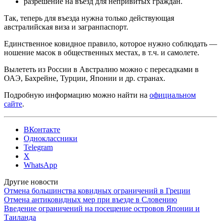
разрешение на въезд для непривитых граждан.
Так, теперь для въезда нужна только действующая
австралийская виза и загранпаспорт.
Единственное ковидное правило, которое нужно соблюдать —
ношение масок в общественных местах, в т.ч. и самолете.
Вылететь из России в Австралию можно с пересадками в
ОАЭ, Бахрейне, Турции, Японии и др. странах.
Подробную информацию можно найти на
официальном
сайте
.
ВКонтакте
Одноклассники
Telegram
X
WhatsApp
Другие новости
Отмена большинства ковидных ограничений в Греции
Отмена антиковидных мер при въезде в Словению
Введение ограничений на посещение островов Японии и
Таиланда