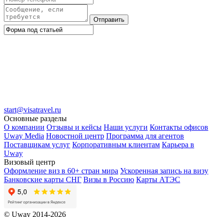
Отправить
start@visatravel.ru
Основные разделы
О компании
Отзывы и кейсы
Наши услуги
Контакты офисов
Uway Media
Новостной центр
Программа для агентов
Поставщикам услуг
Корпоративным клиентам
Карьера в
Uway
Визовый центр
Оформление виз в 60+ стран мира
Ускоренная запись на визу
Банковские карты СНГ
Визы в Россию
Карты АТЭС
© Uway 2014-2026