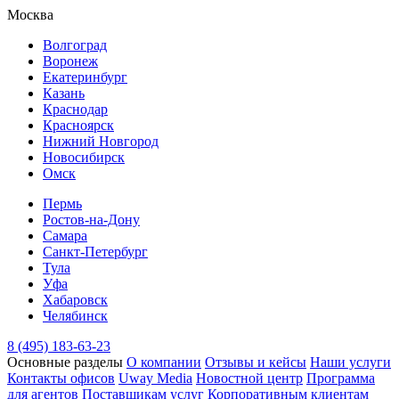
Москва
Волгоград
Воронеж
Екатеринбург
Казань
Краснодар
Красноярск
Нижний Новгород
Новосибирск
Омск
Пермь
Ростов-на-Дону
Самара
Санкт-Петербург
Тула
Уфа
Хабаровск
Челябинск
8 (495) 183-63-23
Основные разделы
О компании
Отзывы и кейсы
Наши услуги
Контакты офисов
Uway Media
Новостной центр
Программа
для агентов
Поставщикам услуг
Корпоративным клиентам