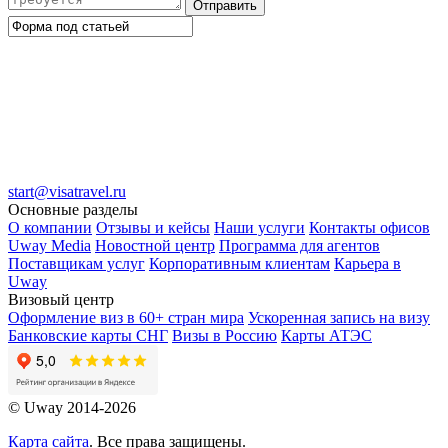
Отправить
start@visatravel.ru
Основные разделы
О компании
Отзывы и кейсы
Наши услуги
Контакты офисов
Uway Media
Новостной центр
Программа для агентов
Поставщикам услуг
Корпоративным клиентам
Карьера в
Uway
Визовый центр
Оформление виз в 60+ стран мира
Ускоренная запись на визу
Банковские карты СНГ
Визы в Россию
Карты АТЭС
© Uway 2014-2026
Карта сайта
. Все права защищены.