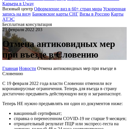
Карьера в Uway
Визовый центр
Оформление виз в 60+ стран мира
Ускоренная
запись на визу
Банковские карты СНГ
Визы в Россию
Карты
АТЭС
Бесплатная консультация
23 февраля 2022
203
Отмена антиковидных мер
при въезде в Словению
Главная
Новости
Отмена антиковидных мер при въезде в
Словению
С 19 февраля 2022 года власти Словении отменили все
коронавирусные ограничения. Теперь для въезда в страну
достаточно предъявить действующую визу и загранпаспорт.
Теперь НЕ нужно предъявлять ни один из документов ниже:
вакцинный сертификат;
справка о перенесенном COVID-19 не старше 9 месяцев;
отрицательный результат ПЦР или экспресс-теста на
антиген, годный 48 и 24 часа соответственно.