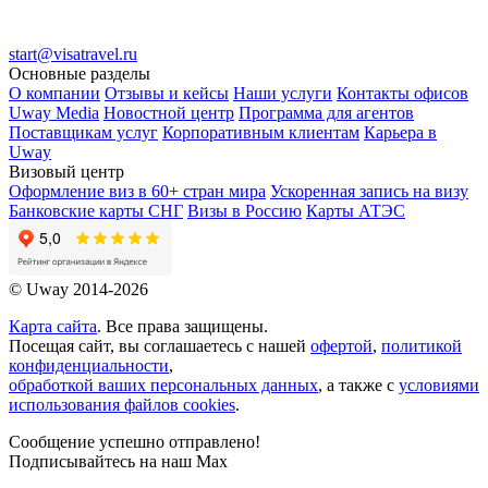
start@visatravel.ru
Основные разделы
О компании
Отзывы и кейсы
Наши услуги
Контакты офисов
Uway Media
Новостной центр
Программа для агентов
Поставщикам услуг
Корпоративным клиентам
Карьера в
Uway
Визовый центр
Оформление виз в 60+ стран мира
Ускоренная запись на визу
Банковские карты СНГ
Визы в Россию
Карты АТЭС
© Uway 2014-2026
Карта сайта
. Все права защищены.
Посещая сайт, вы соглашаетесь с нашей
офертой
,
политикой
конфиденциальности
,
обработкой ваших персональных данных
, а также с
условиями
использования файлов cookies
.
Сообщение успешно отправлено!
Подписывайтесь на наш Max