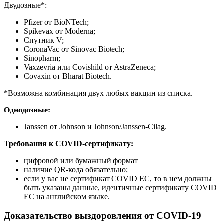
Двудозные*:
Pfizer от BioNTech;
Spikevax от Moderna;
Спутник V;
CoronaVac от Sinovac Biotech;
Sinopharm;
Vaxzevria или Covishild от AstraZeneca;
Covaxin от Bharat Biotech.
*Возможна комбинация двух любых вакцин из списка.
Однодозные:
Janssen от Johnson и Johnson/Janssen-Cilag.
Требования к COVID-сертификату:
цифровой или бумажный формат
наличие QR-кода обязательно;
если у вас не сертификат COVID EC, то в нем должны
быть указаны данные, идентичные сертификату COVID
ЕС на английском языке.
Доказательство выздоровления от COVID-19