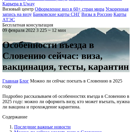
Карьера в Uway
Визовый центр
Оформление виз в 60+ стран мира
Ускоренная
запись на визу
Банковские карты СНГ
Визы в Россию
Карты
АТЭС
Бесплатная консультация
09 февраля 2022
3 225
~ 12 мин
Особенности въезда в
Словению сейчас: виза,
вакцинация, тесты, карантин
Главная
Блог
Можно ли сейчас поехать в Словению в 2025
году
Подробно рассказываем об особенностях въезда в Словению в
2025 году: можно ли оформить визу, кто может въехать, нужна
ли вакцина и прохождение карантина.
Содержание
Последние важные новости