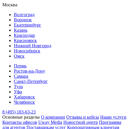
Москва
Волгоград
Воронеж
Екатеринбург
Казань
Краснодар
Красноярск
Нижний Новгород
Новосибирск
Омск
Пермь
Ростов-на-Дону
Самара
Санкт-Петербург
Тула
Уфа
Хабаровск
Челябинск
8 (495) 183-63-23
Основные разделы
О компании
Отзывы и кейсы
Наши услуги
Контакты офисов
Uway Media
Новостной центр
Программа
для агентов
Поставщикам услуг
Корпоративным клиентам