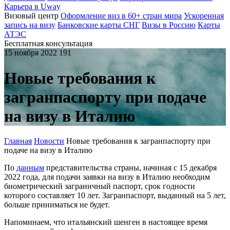
Карьера в Uway
Визовый центр
Оформление виз в 60+ стран мира
Ускоренная
запись на визу
Банковские карты СНГ
Визы в Россию
Карты
АТЭС
Бесплатная консультация
15 ноября 2022
191
Новые требования к
загранпаспорту при подаче
на визу в Италию
Главная
Новости
Новые требования к загранпаспорту при
подаче на визу в Италию
По
данным
представительства страны, начиная с 15 декабря
2022 года, для подачи заявки на визу в Италию необходим
биометрический заграничный паспорт, срок годности
которого составляет 10 лет. Загранпаспорт, выданный на 5 лет,
больше приниматься не будет.
Напоминаем, что итальянский шенген в настоящее время