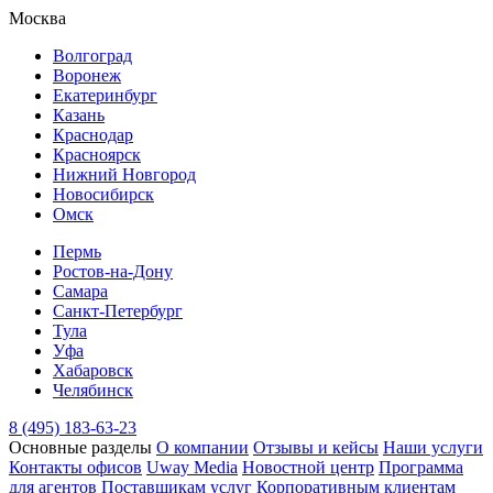
Москва
Волгоград
Воронеж
Екатеринбург
Казань
Краснодар
Красноярск
Нижний Новгород
Новосибирск
Омск
Пермь
Ростов-на-Дону
Самара
Санкт-Петербург
Тула
Уфа
Хабаровск
Челябинск
8 (495) 183-63-23
Основные разделы
О компании
Отзывы и кейсы
Наши услуги
Контакты офисов
Uway Media
Новостной центр
Программа
для агентов
Поставщикам услуг
Корпоративным клиентам