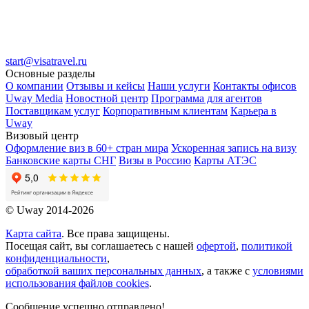
start@visatravel.ru
Основные разделы
О компании
Отзывы и кейсы
Наши услуги
Контакты офисов
Uway Media
Новостной центр
Программа для агентов
Поставщикам услуг
Корпоративным клиентам
Карьера в
Uway
Визовый центр
Оформление виз в 60+ стран мира
Ускоренная запись на визу
Банковские карты СНГ
Визы в Россию
Карты АТЭС
© Uway 2014-2026
Карта сайта
. Все права защищены.
Посещая сайт, вы соглашаетесь с нашей
офертой
,
политикой
конфиденциальности
,
обработкой ваших персональных данных
, а также с
условиями
использования файлов cookies
.
Сообщение успешно отправлено!