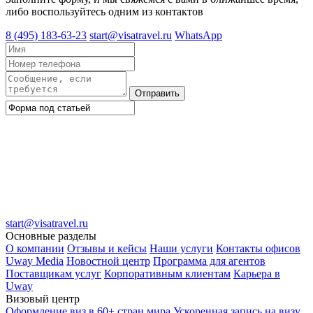
либо воспользуйтесь одним из контактов
8 (495) 183-63-23
start@visatravel.ru
WhatsApp
Отправить
start@visatravel.ru
Основные разделы
О компании
Отзывы и кейсы
Наши услуги
Контакты офисов
Uway Media
Новостной центр
Программа для агентов
Поставщикам услуг
Корпоративным клиентам
Карьера в
Uway
Визовый центр
Оформление виз в 60+ стран мира
Ускоренная запись на визу