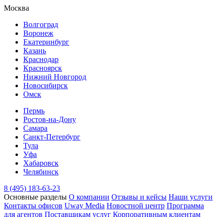
Москва
Волгоград
Воронеж
Екатеринбург
Казань
Краснодар
Красноярск
Нижний Новгород
Новосибирск
Омск
Пермь
Ростов-на-Дону
Самара
Санкт-Петербург
Тула
Уфа
Хабаровск
Челябинск
8 (495) 183-63-23
Основные разделы
О компании
Отзывы и кейсы
Наши услуги
Контакты офисов
Uway Media
Новостной центр
Программа
для агентов
Поставщикам услуг
Корпоративным клиентам