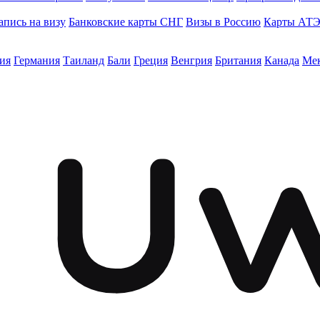
апись на визу
Банковские карты СНГ
Визы в Россию
Карты АТ
ия
Германия
Таиланд
Бали
Греция
Венгрия
Британия
Канада
Ме