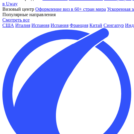
в Uway
Визовый центр
Оформление виз в 60+ стран мира
Ускоренная з
Популярные направления
Смотреть все
США
Италия
Испания
Испания
Франция
Китай
Сингапур
Инд