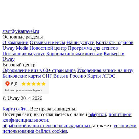
start@visatravel.ru
Основные разделы
О компании
Отзывы и кейсы
Наши услуги
Контакты офисов
Uway Media
Новостной центр
Программа для агентов
Поставщикам услуг
Корпоративным клиентам
Карьера в
Uway
Визовый центр
Оформление виз в 60+ стран мира
Ускоренная запись на визу
Банковские карты СНГ
Визы в Россию
Карты АТЭС
© Uway 2014-2026
Карта сайта
. Все права защищены.
Посещая сайт, вы соглашаетесь с нашей
офертой
,
политикой
конфиденциальности
,
обработкой ваших персональных данных
, а также с
условиями
использования файлов cookies
.