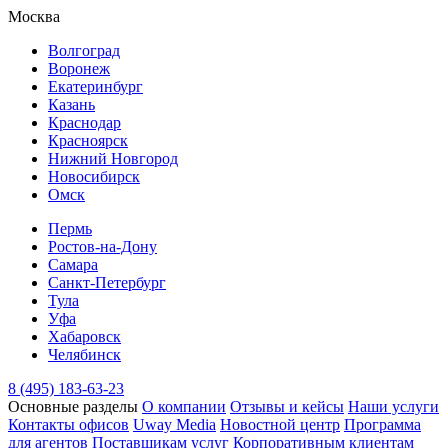
Москва
Волгоград
Воронеж
Екатеринбург
Казань
Краснодар
Красноярск
Нижний Новгород
Новосибирск
Омск
Пермь
Ростов-на-Дону
Самара
Санкт-Петербург
Тула
Уфа
Хабаровск
Челябинск
8 (495) 183-63-23
Основные разделы
О компании
Отзывы и кейсы
Наши услуги
Контакты офисов
Uway Media
Новостной центр
Программа
для агентов
Поставщикам услуг
Корпоративным клиентам