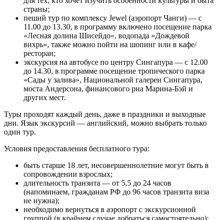
для тех, кто хочет изучить особенности культуры и быта
страны;
пеший тур по комплексу Jewel (аэропорт Чанги) — с
11.00 до 13.30, в программу включено посещение парка
«Лесная долина Шисейдо», водопада «Дождевой
вихрь», также можно пойти на шопинг или в кафе/
ресторан;
экскурсия на автобусе по центру Сингапура — с 12.00
до 14.30, в программе посещение тропического парка
«Сады у залива», Национальной галереи Сингапура,
моста Андерсона, финансового рна Марина-Бэй и
других мест.
Туры проходят каждый день, даже в праздники и выходные
дни. Язык экскурсий — английский, можно выбрать только
один тур.
Условия предоставления бесплатного тура:
быть старше 18 лет, несовершеннолетние могут быть в
сопровождении взрослых;
длительность транзита — от 5,5 до 24 часов
(напоминаем, гражданам РФ до 96 часов транзита виза
не нужна);
необходимо вернуться в аэропорт с экскурсионной
группой (в крайнем случае добраться самостоятельно);