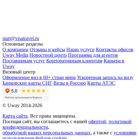
start@visatravel.ru
Основные разделы
О компании
Отзывы и кейсы
Наши услуги
Контакты офисов
Uway Media
Новостной центр
Программа для агентов
Поставщикам услуг
Корпоративным клиентам
Карьера в
Uway
Визовый центр
Оформление виз в 60+ стран мира
Ускоренная запись на визу
Банковские карты СНГ
Визы в Россию
Карты АТЭС
© Uway 2014-2026
Карта сайта
. Все права защищены.
Посещая сайт, вы соглашаетесь с нашей
офертой
,
политикой
конфиденциальности
,
обработкой ваших персональных данных
, а также с
условиями
использования файлов cookies
.