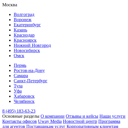
Москва
Волгоград
Воронеж
Екатеринбург
Казань
Краснодар
Красноярск
Нижний Новгород
Новосибирск
Омск
Пермь
Ростов-на-Дону
Самара
Санкт-Петербург
Тула
Уфа
Хабаровск
Челябинск
8 (495) 183-63-23
Основные разделы
О компании
Отзывы и кейсы
Наши услуги
Контакты офисов
Uway Media
Новостной центр
Программа
для агентов
Поставщикам услуг
Корпоративным клиентам