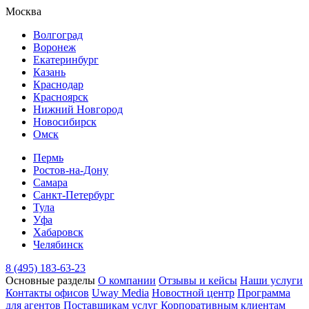
Москва
Волгоград
Воронеж
Екатеринбург
Казань
Краснодар
Красноярск
Нижний Новгород
Новосибирск
Омск
Пермь
Ростов-на-Дону
Самара
Санкт-Петербург
Тула
Уфа
Хабаровск
Челябинск
8 (495) 183-63-23
Основные разделы
О компании
Отзывы и кейсы
Наши услуги
Контакты офисов
Uway Media
Новостной центр
Программа
для агентов
Поставщикам услуг
Корпоративным клиентам