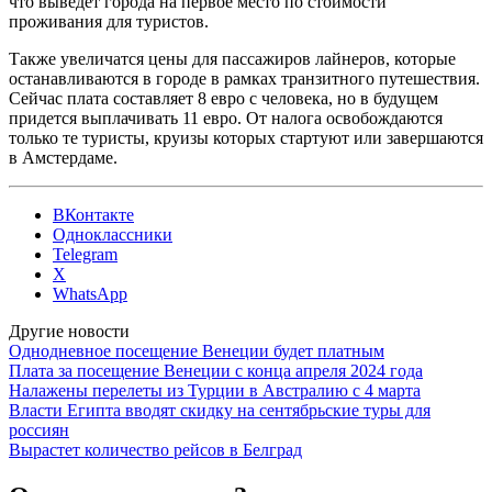
что выведет города на первое место по стоимости
проживания для туристов.
Также увеличатся цены для пассажиров лайнеров, которые
останавливаются в городе в рамках транзитного путешествия.
Сейчас плата составляет 8 евро с человека, но в будущем
придется выплачивать 11 евро. От налога освобождаются
только те туристы, круизы которых стартуют или завершаются
в Амстердаме.
ВКонтакте
Одноклассники
Telegram
X
WhatsApp
Другие новости
Однодневное посещение Венеции будет платным
Плата за посещение Венеции с конца апреля 2024 года
Налажены перелеты из Турции в Австралию c 4 марта
Власти Египта вводят скидку на сентябрьские туры для
россиян
Вырастет количество рейсов в Белград