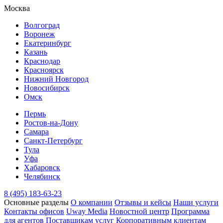
Москва
Волгоград
Воронеж
Екатеринбург
Казань
Краснодар
Красноярск
Нижний Новгород
Новосибирск
Омск
Пермь
Ростов-на-Дону
Самара
Санкт-Петербург
Тула
Уфа
Хабаровск
Челябинск
8 (495) 183-63-23
Основные разделы
О компании
Отзывы и кейсы
Наши услуги
Контакты офисов
Uway Media
Новостной центр
Программа
для агентов
Поставщикам услуг
Корпоративным клиентам