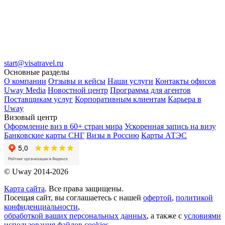
start@visatravel.ru
Основные разделы
О компании
Отзывы и кейсы
Наши услуги
Контакты офисов
Uway Media
Новостной центр
Программа для агентов
Поставщикам услуг
Корпоративным клиентам
Карьера в
Uway
Визовый центр
Оформление виз в 60+ стран мира
Ускоренная запись на визу
Банковские карты СНГ
Визы в Россию
Карты АТЭС
© Uway 2014-2026
Карта сайта
. Все права защищены.
Посещая сайт, вы соглашаетесь с нашей
офертой
,
политикой
конфиденциальности
,
обработкой ваших персональных данных
, а также с
условиями
использования файлов cookies
.