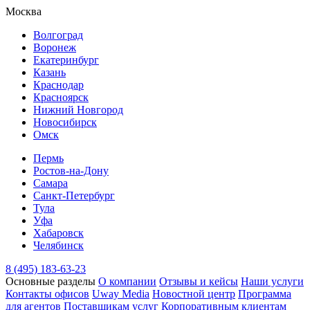
Москва
Волгоград
Воронеж
Екатеринбург
Казань
Краснодар
Красноярск
Нижний Новгород
Новосибирск
Омск
Пермь
Ростов-на-Дону
Самара
Санкт-Петербург
Тула
Уфа
Хабаровск
Челябинск
8 (495) 183-63-23
Основные разделы
О компании
Отзывы и кейсы
Наши услуги
Контакты офисов
Uway Media
Новостной центр
Программа
для агентов
Поставщикам услуг
Корпоративным клиентам