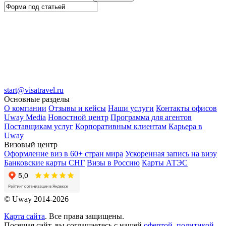
start@visatravel.ru
Основные разделы
О компании
Отзывы и кейсы
Наши услуги
Контакты офисов
Uway Media
Новостной центр
Программа для агентов
Поставщикам услуг
Корпоративным клиентам
Карьера в
Uway
Визовый центр
Оформление виз в 60+ стран мира
Ускоренная запись на визу
Банковские карты СНГ
Визы в Россию
Карты АТЭС
© Uway 2014-2026
Карта сайта
. Все права защищены.
Посещая сайт, вы соглашаетесь с нашей
офертой
,
политикой