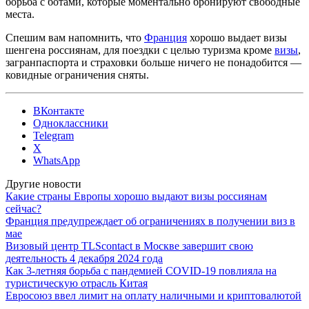
борьба с ботами, которые моментально бронируют свободные
места.
Спешим вам напомнить, что
Франция
хорошо выдает визы
шенгена россиянам, для поездки с целью туризма кроме
визы
,
загранпаспорта и страховки больше ничего не понадобится —
ковидные ограничения сняты.
ВКонтакте
Одноклассники
Telegram
X
WhatsApp
Другие новости
Какие страны Европы хорошо выдают визы россиянам
сейчас?
Франция предупреждает об ограничениях в получении виз в
мае
Визовый центр TLScontact в Москве завершит свою
деятельность 4 декабря 2024 года
Как 3-летняя борьба с пандемией COVID-19 повлияла на
туристическую отрасль Китая
Евросоюз ввел лимит на оплату наличными и криптовалютой