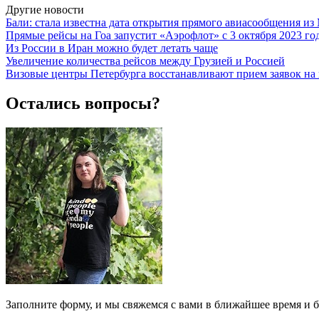
Другие новости
Бали: стала известна дата открытия прямого авиасообщения и
Прямые рейсы на Гоа запустит «Аэрофлот» c 3 октября 2023 го
Из России в Иран можно будет летать чаще
Увеличение количества рейсов между Грузией и Россией
Визовые центры Петербурга восстанавливают прием заявок н
Остались вопросы?
Заполните форму, и мы свяжемся с вами в ближайшее время и б