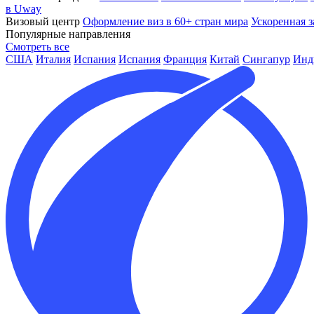
в Uway
Визовый центр
Оформление виз в 60+ стран мира
Ускоренная з
Популярные направления
Смотреть все
США
Италия
Испания
Испания
Франция
Китай
Сингапур
Инд