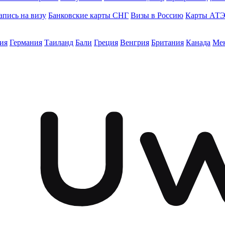
апись на визу
Банковские карты СНГ
Визы в Россию
Карты АТ
ия
Германия
Таиланд
Бали
Греция
Венгрия
Британия
Канада
Ме