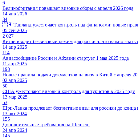
6
Великобритания повышает визовые сборы с апреля 2026 года
14 янв 2026
34
🇹🇭 Таиланд ужесточает контроль над финансами: новые прави
05 сен 2025
2 027
Китай вводит безвизовый режим для россиян: что важно знать
14 апр 2025
114
Авиасообщение России и Абхазии стартует 1 мая 2025 года
11 апр 2025
198
Новые правила подачи документов на визу в Китай с апреля 20
02 апр 2025
50
США ужесточают визовый контроль для туристов в 2025 году
13 мар 2025
53
Шри-Ланка продлевает бесплатные визы для россиян до конца 
13 окт 2024
155
Дополнительные требования на Шенген.
24 апр 2024
145