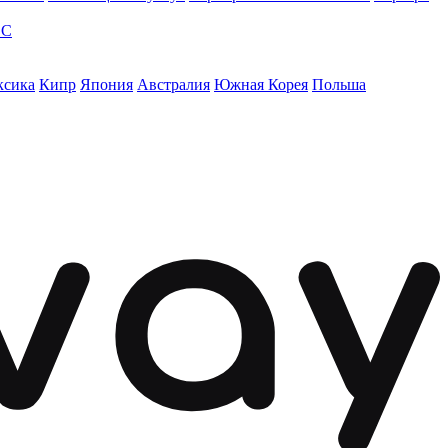
ЭС
ксика
Кипр
Япония
Австралия
Южная Корея
Польша