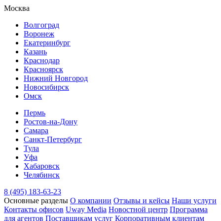
Москва
Волгоград
Воронеж
Екатеринбург
Казань
Краснодар
Красноярск
Нижний Новгород
Новосибирск
Омск
Пермь
Ростов-на-Дону
Самара
Санкт-Петербург
Тула
Уфа
Хабаровск
Челябинск
8 (495) 183-63-23
Основные разделы
О компании
Отзывы и кейсы
Наши услуги
Контакты офисов
Uway Media
Новостной центр
Программа
для агентов
Поставщикам услуг
Корпоративным клиентам