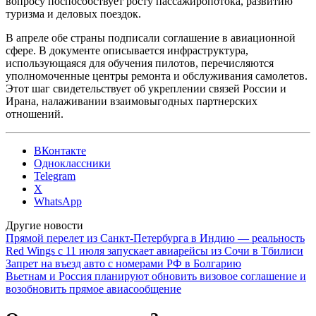
вопросу поспособствует росту пассажиропотока, развитию
туризма и деловых поездок.
В апреле обе страны подписали соглашение в авиационной
сфере. В документе описывается инфраструктура,
использующаяся для обучения пилотов, перечисляются
уполномоченные центры ремонта и обслуживания самолетов.
Этот шаг свидетельствует об укреплении связей России и
Ирана, налаживании взаимовыгодных партнерских
отношений.
ВКонтакте
Одноклассники
Telegram
X
WhatsApp
Другие новости
Прямой перелет из Санкт-Петербурга в Индию — реальность
Red Wings с 11 июля запускает авиарейсы из Сочи в Тбилиси
Запрет на въезд авто с номерами РФ в Болгарию
Вьетнам и Россия планируют обновить визовое соглашение и
возобновить прямое авиасообщение