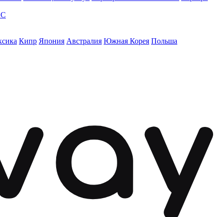
ЭС
ксика
Кипр
Япония
Австралия
Южная Корея
Польша