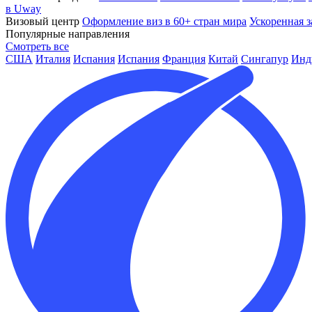
в Uway
Визовый центр
Оформление виз в 60+ стран мира
Ускоренная з
Популярные направления
Смотреть все
США
Италия
Испания
Испания
Франция
Китай
Сингапур
Инд