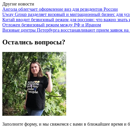
Другие новости
Ангола облегчает оформление виз для резидентов России
Uway Group разделяет визовый и миграционный бизнес для ус
Китай вводит безвизовый режим для россиян: что важно знать
Отложен безвизовый режим между РФ и Ираном
Визовые центры Петербурга восстанавливают прием заявок н
Остались вопросы?
Заполните форму, и мы свяжемся с вами в ближайшее время и б