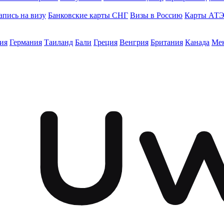
апись на визу
Банковские карты СНГ
Визы в Россию
Карты АТ
ия
Германия
Таиланд
Бали
Греция
Венгрия
Британия
Канада
Ме