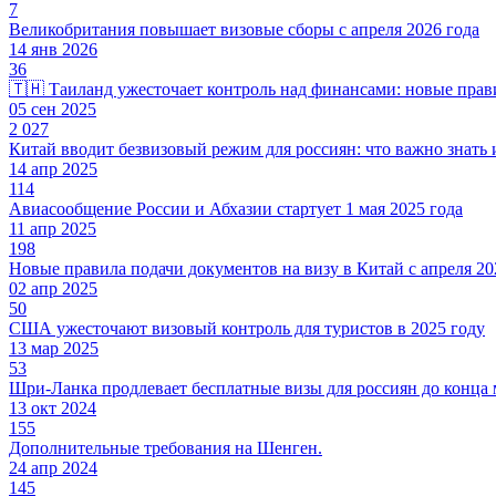
7
Великобритания повышает визовые сборы с апреля 2026 года
14 янв 2026
36
🇹🇭 Таиланд ужесточает контроль над финансами: новые прави
05 сен 2025
2 027
Китай вводит безвизовый режим для россиян: что важно знать
14 апр 2025
114
Авиасообщение России и Абхазии стартует 1 мая 2025 года
11 апр 2025
198
Новые правила подачи документов на визу в Китай с апреля 20
02 апр 2025
50
США ужесточают визовый контроль для туристов в 2025 году
13 мар 2025
53
Шри-Ланка продлевает бесплатные визы для россиян до конца 
13 окт 2024
155
Дополнительные требования на Шенген.
24 апр 2024
145