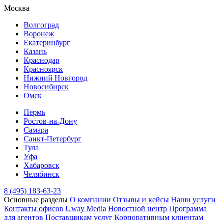
Москва
Волгоград
Воронеж
Екатеринбург
Казань
Краснодар
Красноярск
Нижний Новгород
Новосибирск
Омск
Пермь
Ростов-на-Дону
Самара
Санкт-Петербург
Тула
Уфа
Хабаровск
Челябинск
8 (495) 183-63-23
Основные разделы
О компании
Отзывы и кейсы
Наши услуги
Контакты офисов
Uway Media
Новостной центр
Программа
для агентов
Поставщикам услуг
Корпоративным клиентам