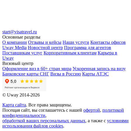
start@visatravel.ru
Основные разделы
О компании
Отзывы и кейсы
Наши услуги
Контакты офисов
Uway Media
Новостной центр
Программа для агентов
Поставщикам услуг
Корпоративным клиентам
Карьера в
Uway
Визовый центр
Оформление виз в 60+ стран мира
Ускоренная запись на визу
Банковские карты СНГ
Визы в Россию
Карты АТЭС
© Uway 2014-2026
Карта сайта
. Все права защищены.
Посещая сайт, вы соглашаетесь с нашей
офертой
,
политикой
конфиденциальности
,
обработкой ваших персональных данных
, а также с
условиями
использования файлов cookies
.