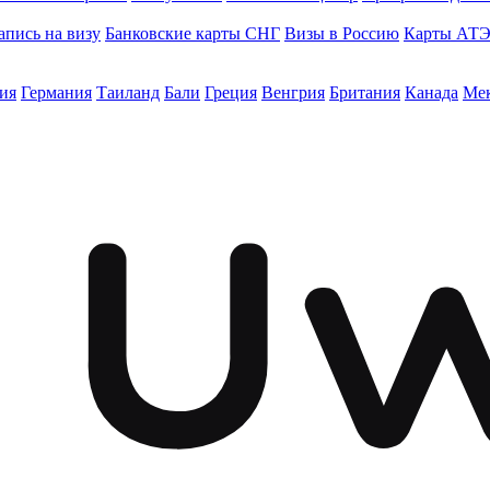
апись на визу
Банковские карты СНГ
Визы в Россию
Карты АТ
ия
Германия
Таиланд
Бали
Греция
Венгрия
Британия
Канада
Ме