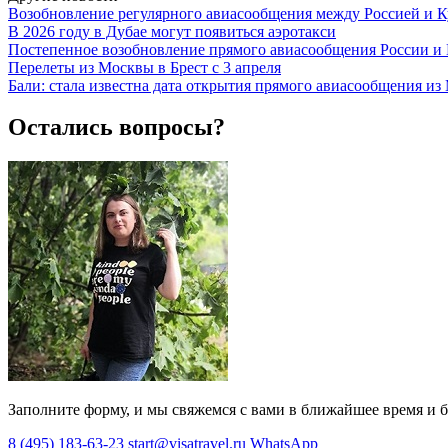
Возобновление регулярного авиасообщения между Россией и 
В 2026 году в Дубае могут появиться аэротакси
Постепенное возобновление прямого авиасообщения России и
Перелеты из Москвы в Брест с 3 апреля
Бали: стала известна дата открытия прямого авиасообщения и
Остались вопросы?
Заполните форму, и мы свяжемся с вами в ближайшее время и б
8 (495) 183-63-23
start@visatravel.ru
WhatsApp