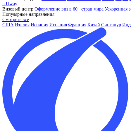
в Uway
Визовый центр
Оформление виз в 60+ стран мира
Ускоренная з
Популярные направления
Смотреть все
США
Италия
Испания
Испания
Франция
Китай
Сингапур
Инд