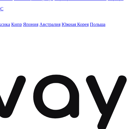
ЭС
ксика
Кипр
Япония
Австралия
Южная Корея
Польша