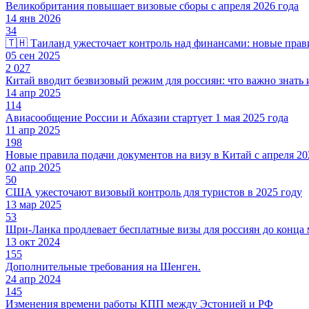
Великобритания повышает визовые сборы с апреля 2026 года
14 янв 2026
34
🇹🇭 Таиланд ужесточает контроль над финансами: новые прави
05 сен 2025
2 027
Китай вводит безвизовый режим для россиян: что важно знать
14 апр 2025
114
Авиасообщение России и Абхазии стартует 1 мая 2025 года
11 апр 2025
198
Новые правила подачи документов на визу в Китай с апреля 20
02 апр 2025
50
США ужесточают визовый контроль для туристов в 2025 году
13 мар 2025
53
Шри-Ланка продлевает бесплатные визы для россиян до конца 
13 окт 2024
155
Дополнительные требования на Шенген.
24 апр 2024
145
Изменения времени работы КПП между Эстонией и РФ