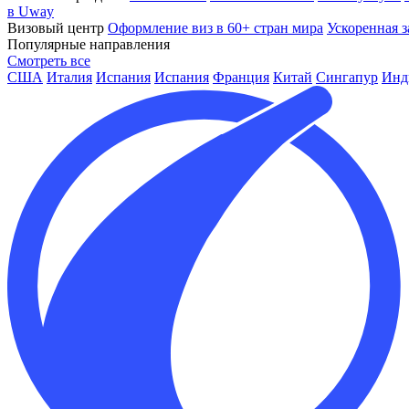
в Uway
Визовый центр
Оформление виз в 60+ стран мира
Ускоренная з
Популярные направления
Смотреть все
США
Италия
Испания
Испания
Франция
Китай
Сингапур
Инд