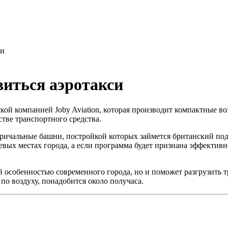
си
виться аэротакси
ой компанией Joby Aviation, которая производит компактные во
тве транспортного средства.
ричальные башни, постройкой которых займется британский подря
вых местах города, а если программа будет признана эффективн
ой особенностью современного города, но и поможет разгрузить 
 по воздуху, понадобится около получаса.