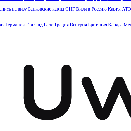
апись на визу
Банковские карты СНГ
Визы в Россию
Карты АТ
ия
Германия
Таиланд
Бали
Греция
Венгрия
Британия
Канада
Ме