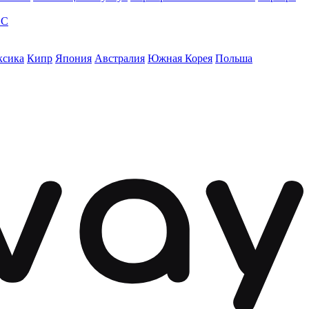
ЭС
ксика
Кипр
Япония
Австралия
Южная Корея
Польша