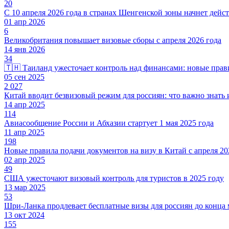
20
С 10 апреля 2026 года в странах Шенгенской зоны начнет дейст
01 апр 2026
6
Великобритания повышает визовые сборы с апреля 2026 года
14 янв 2026
34
🇹🇭 Таиланд ужесточает контроль над финансами: новые прави
05 сен 2025
2 027
Китай вводит безвизовый режим для россиян: что важно знать
14 апр 2025
114
Авиасообщение России и Абхазии стартует 1 мая 2025 года
11 апр 2025
198
Новые правила подачи документов на визу в Китай с апреля 20
02 апр 2025
49
США ужесточают визовый контроль для туристов в 2025 году
13 мар 2025
53
Шри-Ланка продлевает бесплатные визы для россиян до конца 
13 окт 2024
155