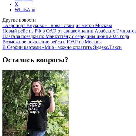
X
WhatsApp
Другие новости
«Аэропорт Внуково» - новая станция метро Москвы
Новый рейс из РФ в ОАЭ от авиакомпании Арабских Эмирато
Плата за поездки по Манхэттену с середины июня 2024 года
Возможное появление рейса в ЮАР из Москвы
В Сербии картами «Мир» можно оплатить Яндекс.Такси
Остались вопросы?