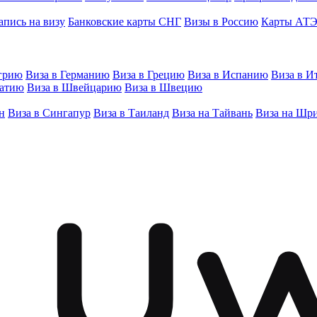
апись на визу
Банковские карты СНГ
Визы в Россию
Карты АТ
грию
Виза в Германию
Виза в Грецию
Виза в Испанию
Виза в И
ватию
Виза в Швейцарию
Виза в Швецию
н
Виза в Сингапур
Виза в Таиланд
Виза на Тайвань
Виза на Шр