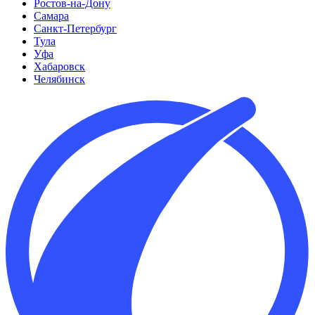
Ростов-на-Дону
Самара
Санкт-Петербург
Тула
Уфа
Хабаровск
Челябинск