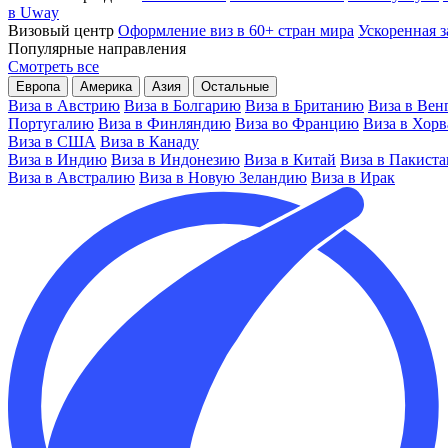
в Uway
Визовый центр
Оформление виз в 60+ стран мира
Ускоренная з
Популярные направления
Смотреть все
Европа
Америка
Азия
Остальные
Виза в Австрию
Виза в Болгарию
Виза в Британию
Виза в Вен
Португалию
Виза в Финляндию
Виза во Францию
Виза в Хор
Виза в США
Виза в Канаду
Виза в Индию
Виза в Индонезию
Виза в Китай
Виза в Пакиста
Виза в Австралию
Виза в Новую Зеландию
Виза в Ирак