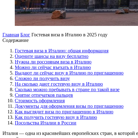
Главная
Блог
Гостевая виза в Италию в 2025 году
Содержание
Гостевая виза в Италию: общая информация
Оцените шансы на визу бесплатно
Нужна ли россиянам виза в Италию
Можно ли сейчас въехать в Италию
Выдают ли сейчас визу в Италию по приглашению
Сложно ли получить визу
На сколько дают гостевую визу в Италию
Сколько можно пребывать в стране по такой визе
Снятие отпечатков пальцев
Стоимость оформления
Документы для оформления визы по приглашению
Как выглядит виза по приглашению в Италию
Как получить гостевую визу в Италию
Посольства Италии в России
Италия — одна из красивейших европейских стран, в которой е