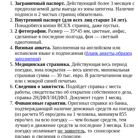
Заграничный паспорт.
Действующий более 3 месяцев с
предполагаемой даты выезда из зоны шенгена. Наличие
подписи и 2 чистых страниц обязательно.
Внутренний паспорт (для всех лиц старше 14 лет).
Понадобятся копии ВСЕХ страниц, даже пустых.
2 фотографии.
Размер — 35*45 мм, цветные, анфас,
сделанные в последние полгода, фон — светлый
однотонный.
Визовая анкета.
Заполненная на английском или
испанском языке и подписанная (
бланк анкеты
,
образец
заполнения
)
Медицинская страховка.
Действующая весь период
поездки, зона покрытия — весь шенген, минимальная
страховая сумма — 30 тыс. евро. В распечатанном виде
или с мокрой синей печатью.
Сведения о занятости.
Подойдет справка с места
работы, свидетельство об открытии собственного дела,
справка 2НДФЛ/3НДФЛ. Документ годен 1 месяц.
Финансовые гарантии.
Оригинал справки из банка,
подтверждающий наличие денежных средств на поездку
(из расчета 95 евро/день на 1 человека, минимум 855
евро/чел. на всю поездку — чем больше средств, тем
лучше) и движение средств за последние 3 месяца. Если
поездку оплачивает
не заявитель
, то спонсорское
письмо и сведения о спонсоре.