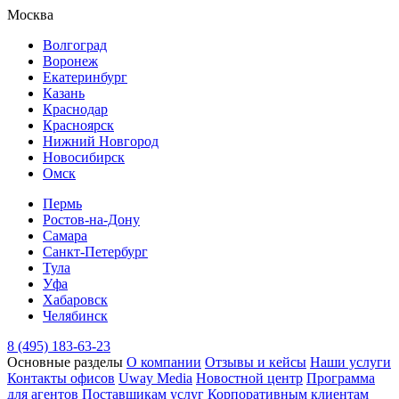
Москва
Волгоград
Воронеж
Екатеринбург
Казань
Краснодар
Красноярск
Нижний Новгород
Новосибирск
Омск
Пермь
Ростов-на-Дону
Самара
Санкт-Петербург
Тула
Уфа
Хабаровск
Челябинск
8 (495) 183-63-23
Основные разделы
О компании
Отзывы и кейсы
Наши услуги
Контакты офисов
Uway Media
Новостной центр
Программа
для агентов
Поставщикам услуг
Корпоративным клиентам