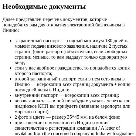
Необходимые документы
Далее представлен перечень документов, которые
понадобятся вам для открытия электронной бизнес-визы в
Индию:
заграничный паспорт — годный минимум 180 дней на
момент подачи визового заявления, наличие 2 пустых
страниц (один разворот) обязательно, если свободных
страниц меньше, то вам выдадут только однократную
визу;
если у вас двойное гражданство, то понадобится копия
второго паспорта;
второй заграничный паспорт, если в нем есть визы в
Индию — ксерокопии всех страниц документа + копия
последней визы в Индию;
внутренний паспорт — ксерокопии всех страниц;
визовая анкета — в ней не забудьте указать, через какое
индийское КПП вы прибудете (название аэропорта или
морского порта);
2 фото в цвете — размер 35*45 мм, на белом фоне;
приглашение от компании из Индии и копия
свидетельства о регистрации компании / A letter of
invitation from the concerned company in India with signature