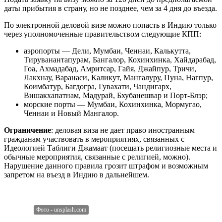
даты прибытия в страну, но не позднее, чем за 4 дня до въезда.
По электронной деловой визе можно попасть в Индию только
через уполномоченные правительством следующие КПП:
аэропорты — Дели, Мумбаи, Ченнаи, Калькутта,
Тируванантапурам, Бангалор, Кохинхинка, Хайдарабад,
Гоа, Ахмадабад, Амритсар, Гайя, Джайпур, Тричи,
Лакхнау, Варанаси, Каликут, Мангалуру, Пуна, Нагпур,
Коимбатур, Багдогра, Гувахати, Чандигарх,
Вишакхапатнам, Мадурай, Бхубанешвар и Порт-Блэр;
морские порты — Мумбаи, Кохинхинка, Мормугао,
Ченнаи и Новый Мангалор.
Ограничение
: деловая виза не дает право иностранным
гражданам участвовать в мероприятиях, связанных с
Идеологией Таблиги Джамаат (посещать религиозные места и
обычные мероприятия, связанные с религией, можно).
Нарушение данного правила грозит штрафом и возможным
запретом на въезд в Индию в дальнейшем.