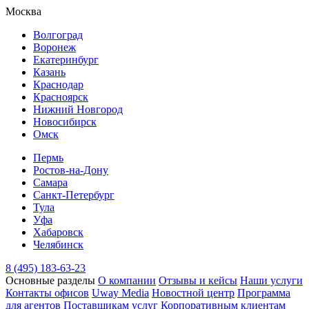
Москва
Волгоград
Воронеж
Екатеринбург
Казань
Краснодар
Красноярск
Нижний Новгород
Новосибирск
Омск
Пермь
Ростов-на-Дону
Самара
Санкт-Петербург
Тула
Уфа
Хабаровск
Челябинск
8 (495) 183-63-23
Основные разделы
О компании
Отзывы и кейсы
Наши услуги
Контакты офисов
Uway Media
Новостной центр
Программа
для агентов
Поставщикам услуг
Корпоративным клиентам