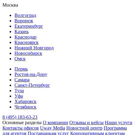
Москва
Волгоград
Воронеж
Екатеринбург
Казань
Краснодар
Красноярск
Нижний Новгород
Новосибирск
Омск
Пермь
Ростов-на-Дону
Самара
Санкт-Петербург
Тула
Уфа
Хабаровск
Челябинск
8 (495) 183-63-23
Основные разделы
О компании
Отзывы и кейсы
Наши услуги
Контакты офисов
Uway Media
Новостной центр
Программа
для агентов
Поставщикам услуг
Корпоративным клиентам