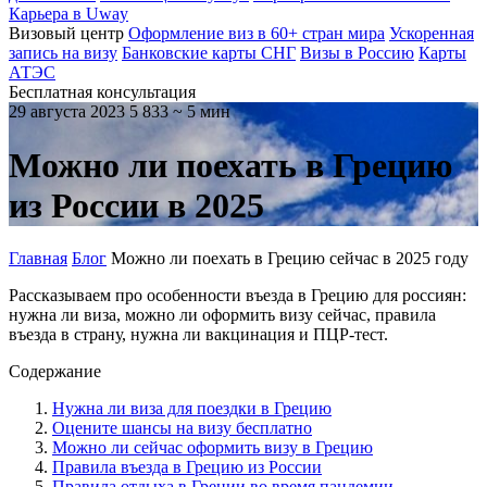
Карьера в Uway
Визовый центр
Оформление виз в 60+ стран мира
Ускоренная
запись на визу
Банковские карты СНГ
Визы в Россию
Карты
АТЭС
Бесплатная консультация
29 августа 2023
5 833
~ 5 мин
Можно ли поехать в Грецию
из России в 2025
Главная
Блог
Можно ли поехать в Грецию сейчас в 2025 году
Рассказываем про особенности въезда в Грецию для россиян:
нужна ли виза, можно ли оформить визу сейчас, правила
въезда в страну, нужна ли вакцинация и ПЦР-тест.
Содержание
Нужна ли виза для поездки в Грецию
Оцените шансы на визу бесплатно
Можно ли сейчас оформить визу в Грецию
Правила въезда в Грецию из России
Правила отдыха в Греции во время пандемии