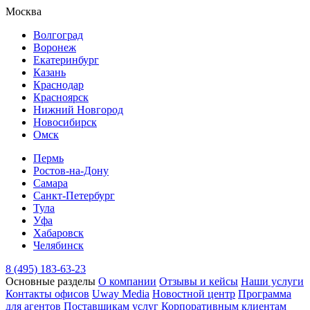
Москва
Волгоград
Воронеж
Екатеринбург
Казань
Краснодар
Красноярск
Нижний Новгород
Новосибирск
Омск
Пермь
Ростов-на-Дону
Самара
Санкт-Петербург
Тула
Уфа
Хабаровск
Челябинск
8 (495) 183-63-23
Основные разделы
О компании
Отзывы и кейсы
Наши услуги
Контакты офисов
Uway Media
Новостной центр
Программа
для агентов
Поставщикам услуг
Корпоративным клиентам