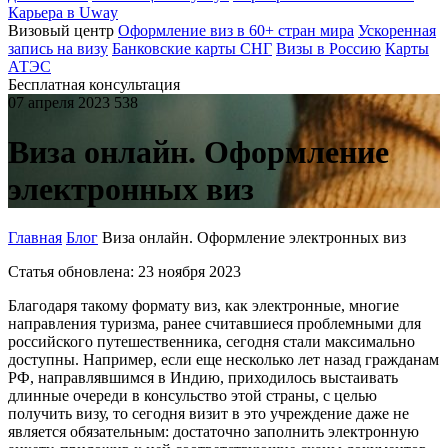
Карьера в Uway
Визовый центр
Оформление виз в 60+ стран мира
Ускоренная
запись на визу
Банковские карты СНГ
Визы в Россию
Карты
АТЭС
Бесплатная консультация
07 апреля 2023
538
Виза онлайн. Оформление
электронных виз
Главная
Блог
Виза онлайн. Оформление электронных виз
Статья обновлена: 23 ноября 2023
Благодаря такому формату виз, как электронные, многие
направления туризма, ранее считавшиеся проблемными для
российского путешественника, сегодня стали максимально
доступны. Например, если еще несколько лет назад гражданам
РФ, направлявшимся в Индию, приходилось выстаивать
длинные очереди в консульство этой страны, с целью
получить визу, то сегодня визит в это учреждение даже не
является обязательным: достаточно заполнить электронную