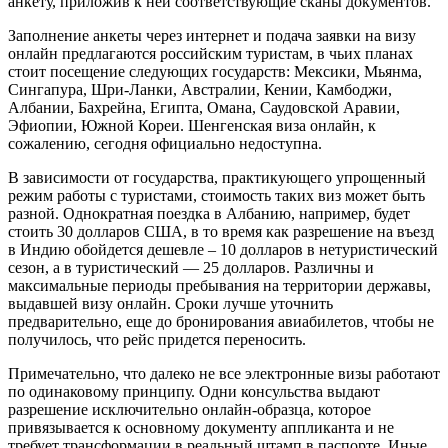
анкету, приложив к ней соответствующие сканы документов.
Заполнение анкеты через интернет и подача заявки на визу
онлайн предлагаются российским туристам, в чьих планах
стоит посещение следующих государств: Мексики, Мьянма,
Сингапура, Шри-Ланки, Австралии, Кении, Камбоджи,
Албании, Бахрейна, Египта, Омана, Саудовской Аравии,
Эфиопии, Южной Кореи. Шенгенская виза онлайн, к
сожалению, сегодня официально недоступна.
В зависимости от государства, практикующего упрощенный
режим работы с туристами, стоимость таких виз может быть
разной. Однократная поездка в Албанию, например, будет
стоить 30 долларов США, в то время как разрешение на въезд
в Индию обойдется дешевле – 10 долларов в нетуристический
сезон, а в туристический — 25 долларов. Различны и
максимальные периоды пребывания на территории державы,
выдавшей визу онлайн. Сроки лучше уточнить
предварительно, еще до бронирования авиабилетов, чтобы не
получилось, что рейс придется переносить.
Примечательно, что далеко не все электронные визы работают
по одинаковому принципу. Одни консульства выдают
разрешение исключительно онлайн-образца, которое
привязывается к основному документу аппликанта и не
требует трансформации в реальный штамп в паспорте. Иные