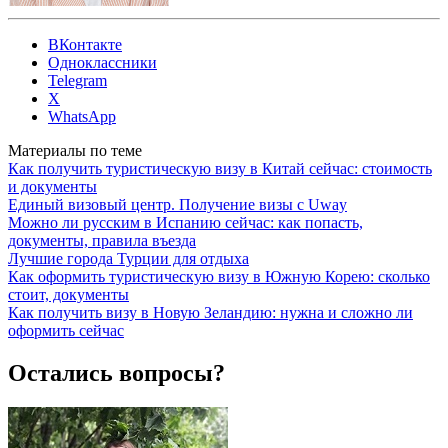
ВКонтакте
Одноклассники
Telegram
X
WhatsApp
Материалы по теме
Как получить туристическую визу в Китай сейчас: стоимость
и документы
Единый визовый центр. Получение визы с Uway
Можно ли русским в Испанию сейчас: как попасть,
документы, правила въезда
Лучшие города Турции для отдыха
Как оформить туристическую визу в Южную Корею: сколько
стоит, документы
Как получить визу в Новую Зеландию: нужна и сложно ли
оформить сейчас
Остались вопросы?