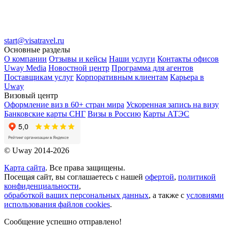
start@visatravel.ru
Основные разделы
О компании
Отзывы и кейсы
Наши услуги
Контакты офисов
Uway Media
Новостной центр
Программа для агентов
Поставщикам услуг
Корпоративным клиентам
Карьера в
Uway
Визовый центр
Оформление виз в 60+ стран мира
Ускоренная запись на визу
Банковские карты СНГ
Визы в Россию
Карты АТЭС
© Uway 2014-2026
Карта сайта
. Все права защищены.
Посещая сайт, вы соглашаетесь с нашей
офертой
,
политикой
конфиденциальности
,
обработкой ваших персональных данных
, а также с
условиями
использования файлов cookies
.
Сообщение успешно отправлено!