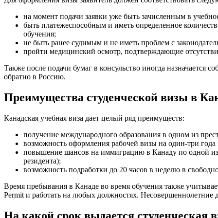
на момент подачи заявки уже быть зачисленным в учебно
быть платежеспособным и иметь определенное количество
обучения;
не быть ранее судимым и не иметь проблем с законодател
пройти медицинский осмотр, подтверждающие отсутствие 
Также после подачи бумаг в консульство иногда назначается соб
обратно в Россию.
Преимущества студенческой визы в Ка
Канадская учебная виза дает целый ряд преимуществ:
получение международного образования в одном из прес
возможность оформления рабочей визы на один-три года 
повышение шансов на иммиграцию в Канаду по одной из
резидента);
возможность подработки до 20 часов в неделю в свободное
Время пребывания в Канаде во время обучения также учитывае
Permit и работать на любых должностях. Несовершеннолетние д
На какой срок выдается студенческая в