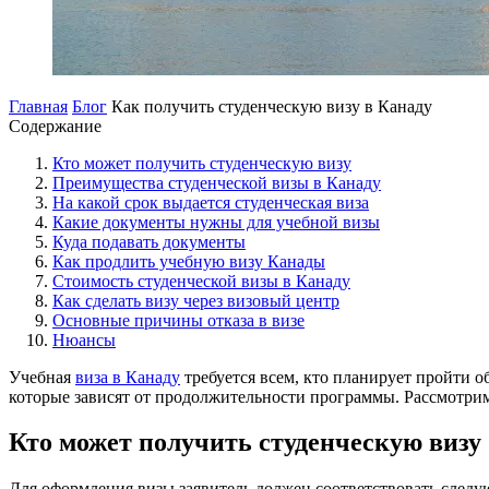
Главная
Блог
Как получить студенческую визу в Канаду
Содержание
Кто может получить студенческую визу
Преимущества студенческой визы в Канаду
На какой срок выдается студенческая виза
Какие документы нужны для учебной визы
Куда подавать документы
Как продлить учебную визу Канады
Стоимость студенческой визы в Канаду
Как сделать визу через визовый центр
Основные причины отказа в визе
Нюансы
Учебная
виза в Канаду
требуется всем, кто планирует пройти о
которые зависят от продолжительности программы. Рассмотрим
Кто может получить студенческую визу
Для оформления визы заявитель должен соответствовать след