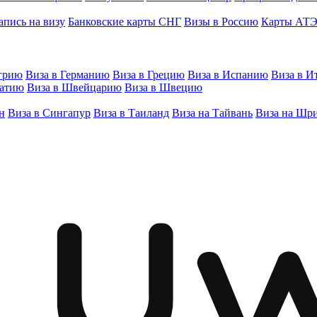
апись на визу
Банковские карты СНГ
Визы в Россию
Карты АТ
грию
Виза в Германию
Виза в Грецию
Виза в Испанию
Виза в И
ватию
Виза в Швейцарию
Виза в Швецию
н
Виза в Сингапур
Виза в Таиланд
Виза на Тайвань
Виза на Шр