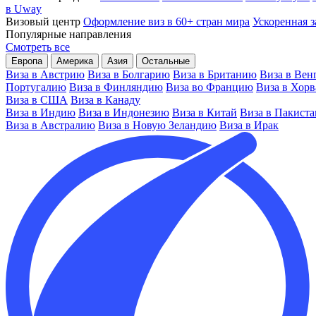
в Uway
Визовый центр
Оформление виз в 60+ стран мира
Ускоренная з
Популярные направления
Смотреть все
Европа
Америка
Азия
Остальные
Виза в Австрию
Виза в Болгарию
Виза в Британию
Виза в Вен
Португалию
Виза в Финляндию
Виза во Францию
Виза в Хор
Виза в США
Виза в Канаду
Виза в Индию
Виза в Индонезию
Виза в Китай
Виза в Пакиста
Виза в Австралию
Виза в Новую Зеландию
Виза в Ирак