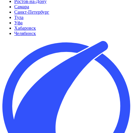
Ростов-на-Дону
Самара
Санкт-Петербург
Тула
Уфа
Хабаровск
Челябинск