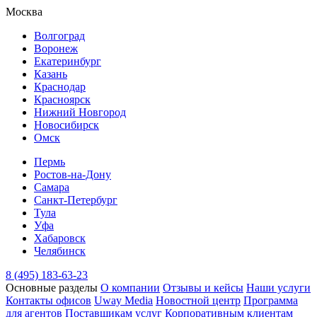
Москва
Волгоград
Воронеж
Екатеринбург
Казань
Краснодар
Красноярск
Нижний Новгород
Новосибирск
Омск
Пермь
Ростов-на-Дону
Самара
Санкт-Петербург
Тула
Уфа
Хабаровск
Челябинск
8 (495) 183-63-23
Основные разделы
О компании
Отзывы и кейсы
Наши услуги
Контакты офисов
Uway Media
Новостной центр
Программа
для агентов
Поставщикам услуг
Корпоративным клиентам