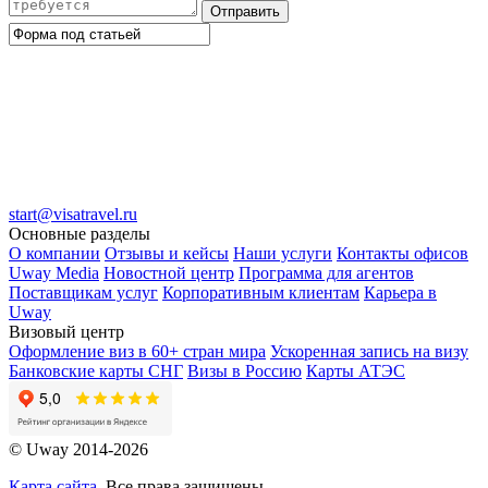
Отправить
start@visatravel.ru
Основные разделы
О компании
Отзывы и кейсы
Наши услуги
Контакты офисов
Uway Media
Новостной центр
Программа для агентов
Поставщикам услуг
Корпоративным клиентам
Карьера в
Uway
Визовый центр
Оформление виз в 60+ стран мира
Ускоренная запись на визу
Банковские карты СНГ
Визы в Россию
Карты АТЭС
© Uway 2014-2026
Карта сайта
. Все права защищены.