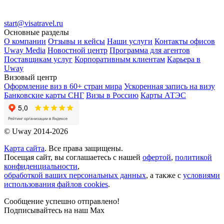
start@visatravel.ru
Основные разделы
О компании
Отзывы и кейсы
Наши услуги
Контакты офисов
Uway Media
Новостной центр
Программа для агентов
Поставщикам услуг
Корпоративным клиентам
Карьера в
Uway
Визовый центр
Оформление виз в 60+ стран мира
Ускоренная запись на визу
Банковские карты СНГ
Визы в Россию
Карты АТЭС
© Uway 2014-2026
Карта сайта
. Все права защищены.
Посещая сайт, вы соглашаетесь с нашей
офертой
,
политикой
конфиденциальности
,
обработкой ваших персональных данных
, а также с
условиями
использования файлов cookies
.
Сообщение успешно отправлено!
Подписывайтесь на наш Max