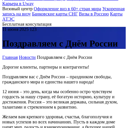
Карьера в Uway
Визовый центр
Оформление виз в 60+ стран мира
Ускоренная
запись на визу
Банковские карты СНГ
Визы в Россию
Карты
АТЭС
Бесплатная консультация
11 июня 2025
123
Поздравляем с Днём России
Главная
Новости
Поздравляем с Днём России
Дорогие клиенты, партнеры и контрагенты!
Поздравляем вас с Днём России – праздником свободы,
гражданского мира и единства нашего народа!
12 июня – это день, когда мы особенно остро чувствуем
гордость за нашу страну, её богатую историю, культуру и
достижения. Россия – это великая держава, сильная духом,
талантами и стремлением к развитию.
Желаем вам крепкого здоровья, счастья, благополучия и
новых успехов во всех начинаниях. Пусть в каждом доме
царят мир, радость и взаимопонимание, а будущее нашей