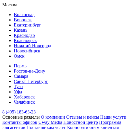
Москва
Волгоград
Воронеж
Екатеринбург
Казань
Краснодар
Красноярск
Нижний Новгород
Новосибирск
Омск
Пермь
Ростов-на-Дону
Самара
Санкт-Петербург
Тула
Уфа
Хабаровск
Челябинск
8 (495) 183-63-23
Основные разделы
О компании
Отзывы и кейсы
Наши услуги
Контакты офисов
Uway Media
Новостной центр
Программа
для агентов
Поставщикам услуг
Корпоративным клиентам