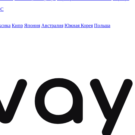
ЭС
ксика
Кипр
Япония
Австралия
Южная Корея
Польша