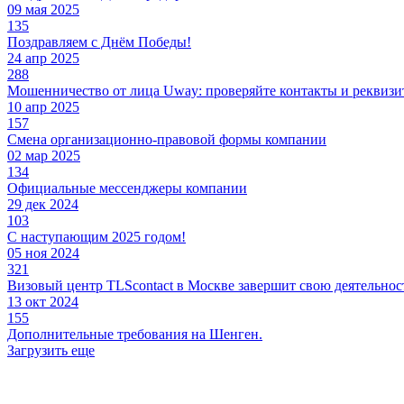
09 мая 2025
135
Поздравляем с Днём Победы!
24 апр 2025
288
Мошенничество от лица Uway: проверяйте контакты и реквиз
10 апр 2025
157
Смена организационно-правовой формы компании
02 мар 2025
134
Официальные мессенджеры компании
29 дек 2024
103
С наступающим 2025 годом!
05 ноя 2024
321
Визовый центр TLScontact в Москве завершит свою деятельност
13 окт 2024
155
Дополнительные требования на Шенген.
Загрузить еще