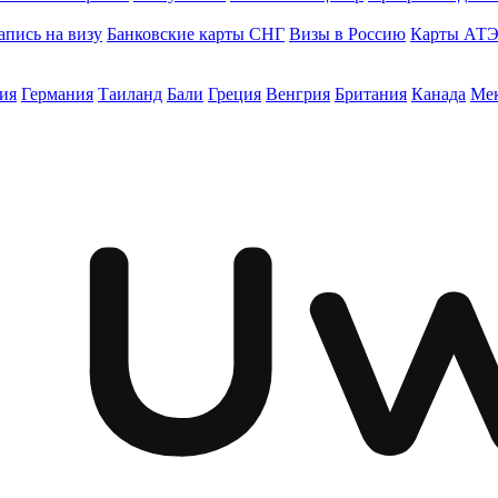
апись на визу
Банковские карты СНГ
Визы в Россию
Карты АТ
ия
Германия
Таиланд
Бали
Греция
Венгрия
Британия
Канада
Ме