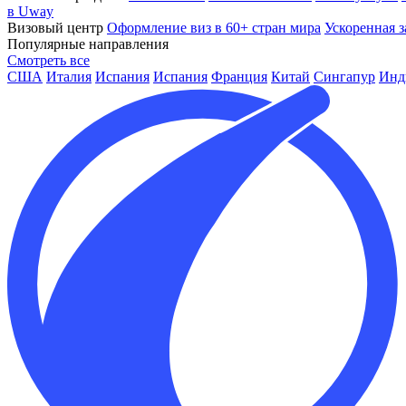
в Uway
Визовый центр
Оформление виз в 60+ стран мира
Ускоренная з
Популярные направления
Смотреть все
США
Италия
Испания
Испания
Франция
Китай
Сингапур
Инд