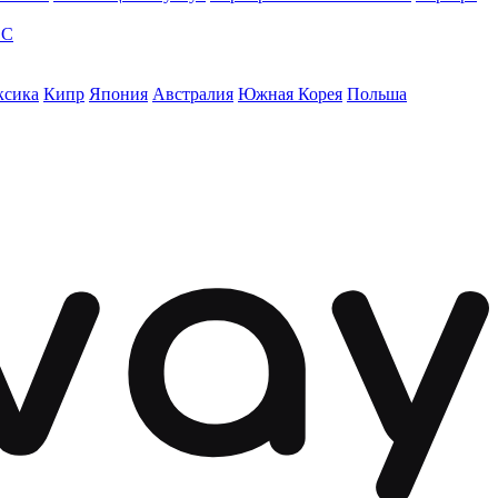
ЭС
ксика
Кипр
Япония
Австралия
Южная Корея
Польша