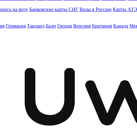
апись на визу
Банковские карты СНГ
Визы в Россию
Карты АТ
ия
Германия
Таиланд
Бали
Греция
Венгрия
Британия
Канада
Ме