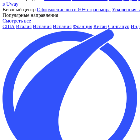
в Uway
Визовый центр
Оформление виз в 60+ стран мира
Ускоренная з
Популярные направления
Смотреть все
США
Италия
Испания
Испания
Франция
Китай
Сингапур
Инд