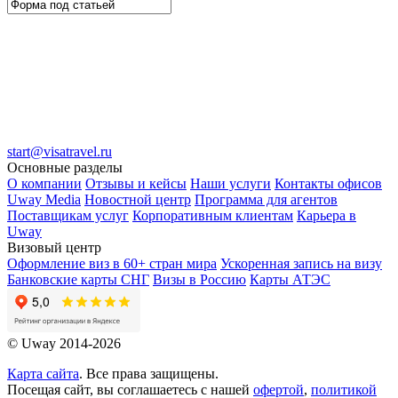
start@visatravel.ru
Основные разделы
О компании
Отзывы и кейсы
Наши услуги
Контакты офисов
Uway Media
Новостной центр
Программа для агентов
Поставщикам услуг
Корпоративным клиентам
Карьера в
Uway
Визовый центр
Оформление виз в 60+ стран мира
Ускоренная запись на визу
Банковские карты СНГ
Визы в Россию
Карты АТЭС
© Uway 2014-2026
Карта сайта
. Все права защищены.
Посещая сайт, вы соглашаетесь с нашей
офертой
,
политикой