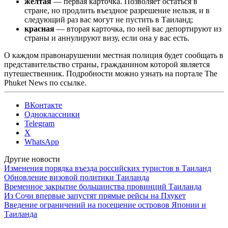
желтая
— первая карточка. Позволяет остаться в
стране, но продлить въездное разрешение нельзя, и в
следующий раз вас могут не пустить в Таиланд;
красная
— вторая карточка, по ней вас депортируют из
страны и аннулируют визу, если она у вас есть.
О каждом правонарушении местная полиция будет сообщать в
представительство страны, гражданином которой является
путешественник. Подробности можно узнать на портале The
Phuket News по ссылке.
ВКонтакте
Одноклассники
Telegram
X
WhatsApp
Другие новости
Изменения порядка въезда российских туристов в Таиланд
Обновление визовой политики Таиланда
Временное закрытие большинства провинций Таиланда
Из Сочи впервые запустят прямые рейсы на Пхукет
Введение ограничений на посещение островов Японии и
Таиланда