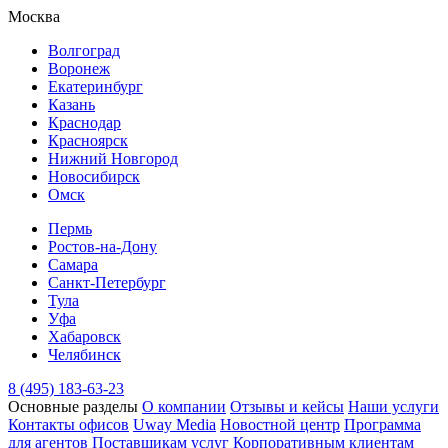
Москва
Волгоград
Воронеж
Екатеринбург
Казань
Краснодар
Красноярск
Нижний Новгород
Новосибирск
Омск
Пермь
Ростов-на-Дону
Самара
Санкт-Петербург
Тула
Уфа
Хабаровск
Челябинск
8 (495) 183-63-23
Основные разделы
О компании
Отзывы и кейсы
Наши услуги
Контакты офисов
Uway Media
Новостной центр
Программа
для агентов
Поставщикам услуг
Корпоративным клиентам