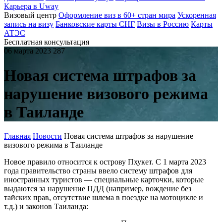
Карьера в Uway
Визовый центр
Оформление виз в 60+ стран мира
Ускоренная
запись на визу
Банковские карты СНГ
Визы в Россию
Карты
АТЭС
Бесплатная консультация
06 марта 2023
287
Новая система штрафов за
нарушение визового режима
в Таиланде
Главная
Новости
Новая система штрафов за нарушение
визового режима в Таиланде
Новое правило относится к острову Пхукет. С 1 марта 2023
года правительство страны ввело систему штрафов для
иностранных туристов — специальные карточки, которые
выдаются за нарушение ПДД (например, вождение без
тайских прав, отсутствие шлема в поездке на мотоцикле и
т.д.) и законов Таиланда: