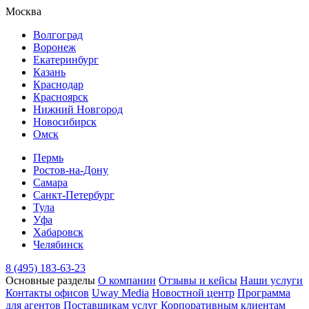
Москва
Волгоград
Воронеж
Екатеринбург
Казань
Краснодар
Красноярск
Нижний Новгород
Новосибирск
Омск
Пермь
Ростов-на-Дону
Самара
Санкт-Петербург
Тула
Уфа
Хабаровск
Челябинск
8 (495) 183-63-23
Основные разделы
О компании
Отзывы и кейсы
Наши услуги
Контакты офисов
Uway Media
Новостной центр
Программа
для агентов
Поставщикам услуг
Корпоративным клиентам