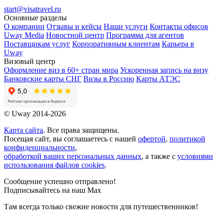
start@visatravel.ru
Основные разделы
О компании
Отзывы и кейсы
Наши услуги
Контакты офисов
Uway Media
Новостной центр
Программа для агентов
Поставщикам услуг
Корпоративным клиентам
Карьера в
Uway
Визовый центр
Оформление виз в 60+ стран мира
Ускоренная запись на визу
Банковские карты СНГ
Визы в Россию
Карты АТЭС
© Uway 2014-2026
Карта сайта
. Все права защищены.
Посещая сайт, вы соглашаетесь с нашей
офертой
,
политикой
конфиденциальности
,
обработкой ваших персональных данных
, а также с
условиями
использования файлов cookies
.
Сообщение успешно отправлено!
Подписывайтесь на наш Max
Там всегда только свежие новости для путешественников!