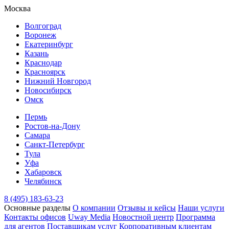
Москва
Волгоград
Воронеж
Екатеринбург
Казань
Краснодар
Красноярск
Нижний Новгород
Новосибирск
Омск
Пермь
Ростов-на-Дону
Самара
Санкт-Петербург
Тула
Уфа
Хабаровск
Челябинск
8 (495) 183-63-23
Основные разделы
О компании
Отзывы и кейсы
Наши услуги
Контакты офисов
Uway Media
Новостной центр
Программа
для агентов
Поставщикам услуг
Корпоративным клиентам