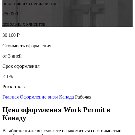
опыт наших
специалистов
250 000
довольных
клиентов
30 160 ₽
Стоимость
оформления
от
3
дней
Срок
оформления
< 1%
Риск
отказа
Главная
Оформление визы
Канада
Рабочая
Цена оформления Work Permit в
Канаду
В таблице ниже вы сможете ознакомиться со стоимостью