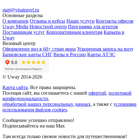
start@visatravel.ru
Основные разделы
О компании
Отзывы и кейсы
Наши услуги
Контакты офисов
Uway Media
Новостной центр
Программа для агентов
Поставщикам услуг
Корпоративным клиентам
Карьера в
Uway
Визовый центр
Оформление виз в 60+ стран мира
Ускоренная запись на визу
Банковские карты СНГ
Визы в Россию
Карты АТЭС
© Uway 2014-2026
Карта сайта
. Все права защищены.
Посещая сайт, вы соглашаетесь с нашей
офертой
,
политикой
конфиденциальности
,
обработкой ваших персональных данных
, а также с
условиями
использования файлов cookies
.
Сообщение успешно отправлено!
Подписывайтесь на наш Max
Там всегда только свежие новости для путешественников!