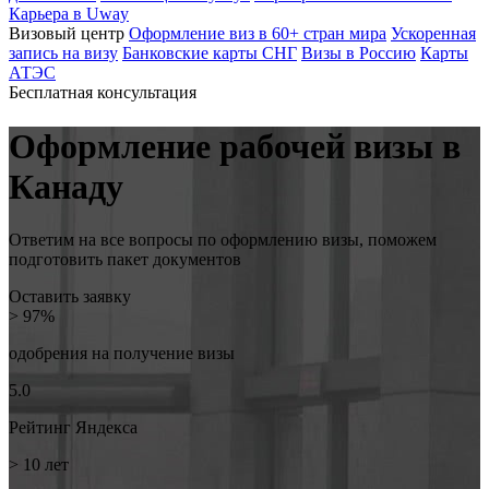
Карьера в Uway
Визовый центр
Оформление виз в 60+ стран мира
Ускоренная
запись на визу
Банковские карты СНГ
Визы в Россию
Карты
АТЭС
Бесплатная консультация
Оформление рабочей визы в
Канаду
Ответим на все вопросы по оформлению визы, поможем
подготовить пакет документов
Оставить заявку
> 97%
одобрения на
получение визы
5.0
Рейтинг
Яндекса
> 10
лет