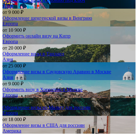
Оформление визы в Японию под ключ
Азия
от
9 000 ₽
Оформление шенгенской визы в Венгрию
Европа
от
10 900 ₽
Оформить онлайн визу на Кипр
Европа
от
20 000 ₽
Оформление визы в Таиланд
Азия
от
25 000 ₽
Оформление визы в Саудовскую Аравию в Москве
Азия
от
9 000 ₽
Оформить визу в Хорватию в Москве
Европа
от
9 000 ₽
Оформление визы на Мальту для россиян
Европа
от
18 000 ₽
Оформление визы в США для россиян
Америка