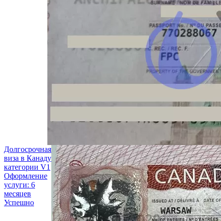
Долгосрочная
виза в
Канаду
категории V1
Оформление
услуги: 6
месяцев
Успешно