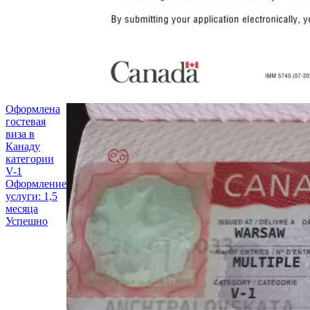
Оформлена
гостевая
виза в
Канаду
категории
V-1
Оформление
услуги: 1,5
месяца
Успешно