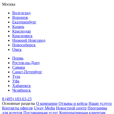
Москва
Волгоград
Воронеж
Екатеринбург
Казань
Краснодар
Красноярск
Нижний Новгород
Новосибирск
Омск
Пермь
Ростов-на-Дону
Самара
Санкт-Петербург
Тула
Уфа
Хабаровск
Челябинск
8 (495) 183-63-23
Основные разделы
О компании
Отзывы и кейсы
Наши услуги
Контакты офисов
Uway Media
Новостной центр
Программа
для агентов
Поставщикам услуг
Корпоративным клиентам