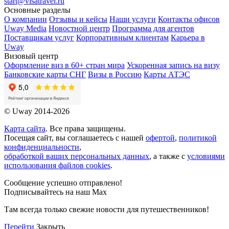
start@visatravel.ru
Основные разделы
О компании
Отзывы и кейсы
Наши услуги
Контакты офисов
Uway Media
Новостной центр
Программа для агентов
Поставщикам услуг
Корпоративным клиентам
Карьера в
Uway
Визовый центр
Оформление виз в 60+ стран мира
Ускоренная запись на визу
Банковские карты СНГ
Визы в Россию
Карты АТЭС
© Uway 2014-2026
Карта сайта
. Все права защищены.
Посещая сайт, вы соглашаетесь с нашей
офертой
,
политикой
конфиденциальности
,
обработкой ваших персональных данных
, а также с
условиями
использования файлов cookies
.
Сообщение успешно отправлено!
Подписывайтесь на наш Max
Там всегда только свежие новости для путешественников!
Перейти
Закрыть