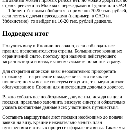
На данный момент прямых рейсов нет, но можно добраться до
страны рейсами из Москвы с пересадками в Турции или ОАЭ
— 1 билет с багажом обойдется в примерно 70-90 тыс. рублей,
если лететь с двумя пересадками (например, в ОАЭ и
Узбекистане), то выйдет на 10-20 тыс. рублей дешевле.
Подведем итог
Получить визу в Японию несложно, если соблюдать все
правила представительства страны. Большинство ковидных
ограничений снято, поэтому при наличии действующего
загранпаспорта и визы, вы легко сможете попасть в страну.
Для открытия японской визы необязательно приобретать
страховку — на решение о выдаче визы это никак не
повлияет, но мы все же советуем ее купить, т.к. медицинское
обслуживание в Японии для иностранцев довольно дорогое.
Важно собрать все необходимые документы, исходя из цели
поездки, правильно заполнить визовую анкету, и обязательно
указать контактные данные всех участников путешествия.
Составить маршрутный лист поездки необходимо до подачи
заявки на визу. Крайне нежелательно менять план
путешествия и отель в процессе оформления визы. Также мы