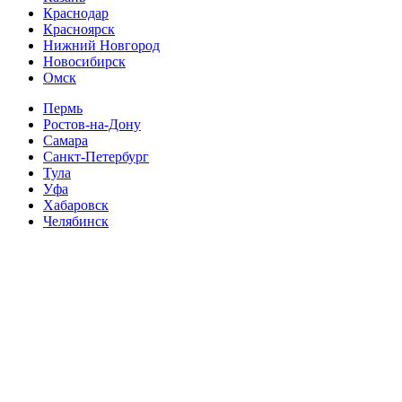
Краснодар
Красноярск
Нижний Новгород
Новосибирск
Омск
Пермь
Ростов-на-Дону
Самара
Санкт-Петербург
Тула
Уфа
Хабаровск
Челябинск