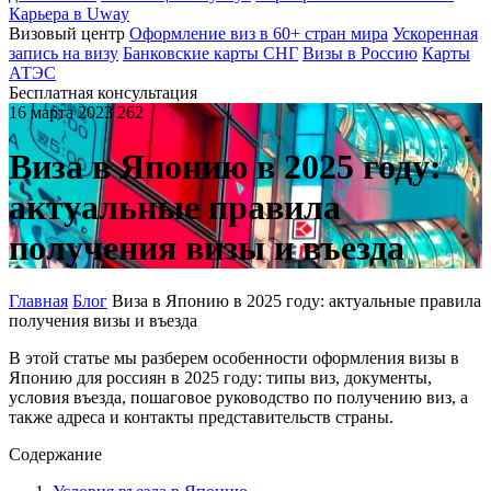
Карьера в Uway
Визовый центр
Оформление виз в 60+ стран мира
Ускоренная
запись на визу
Банковские карты СНГ
Визы в Россию
Карты
АТЭС
Бесплатная консультация
16 марта 2023
262
Виза в Японию в 2025 году:
актуальные правила
получения визы и въезда
Главная
Блог
Виза в Японию в 2025 году: актуальные правила
получения визы и въезда
В этой статье мы разберем особенности оформления визы в
Японию для россиян в 2025 году: типы виз, документы,
условия въезда, пошаговое руководство по получению виз, а
также адреса и контакты представительств страны.
Содержание