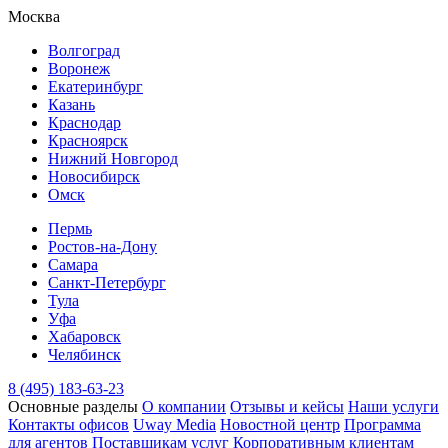
Москва
Волгоград
Воронеж
Екатеринбург
Казань
Краснодар
Красноярск
Нижний Новгород
Новосибирск
Омск
Пермь
Ростов-на-Дону
Самара
Санкт-Петербург
Тула
Уфа
Хабаровск
Челябинск
8 (495) 183-63-23
Основные разделы
О компании
Отзывы и кейсы
Наши услуги
Контакты офисов
Uway Media
Новостной центр
Программа
для агентов
Поставщикам услуг
Корпоративным клиентам