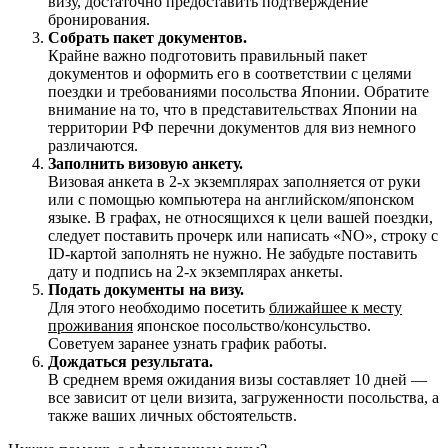
визу, достаточно предоставить подтверждение
бронирования.
Собрать пакет документов.
Крайне важно подготовить правильный пакет
документов и оформить его в соответствии с целями
поездки и требованиями посольства Японии. Обратите
внимание на то, что в представительствах Японии на
территории РФ перечни документов для виз немного
различаются.
Заполнить визовую анкету.
Визовая анкета в 2-х экземплярах заполняется от руки
или с помощью компьютера на английском/японском
языке. В графах, не относящихся к цели вашей поездки,
следует поставить прочерк или написать «NO», строку с
ID-картой заполнять не нужно. Не забудьте поставить
дату и подпись на 2-х экземплярах анкеты.
Подать документы на визу.
Для этого необходимо посетить
ближайшее к месту
проживания
японское посольство/консульство.
Советуем заранее узнать график работы.
Дождаться результата.
В среднем время ожидания визы составляет 10 дней —
все зависит от цели визита, загруженности посольства, а
также ваших личных обстоятельств.