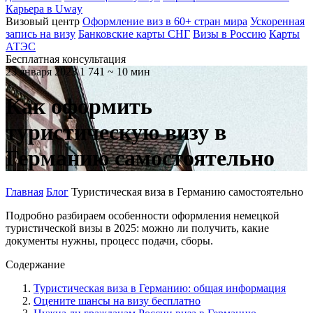
Карьера в Uway
Визовый центр
Оформление виз в 60+ стран мира
Ускоренная
запись на визу
Банковские карты СНГ
Визы в Россию
Карты
АТЭС
Бесплатная консультация
23 января 2023
1 741
~ 10 мин
Как оформить
туристическую визу в
Германию самостоятельно
Главная
Блог
Туристическая виза в Германию самостоятельно
Подробно разбираем особенности оформления немецкой
туристической визы в 2025: можно ли получить, какие
документы нужны, процесс подачи, сборы.
Содержание
Туристическая виза в Германию: общая информация
Оцените шансы на визу бесплатно