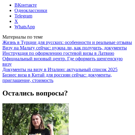
ВКонтакте
Одноклассники
Telegram
X
WhatsApp
Материалы по теме
Жизнь в Турции для русских: особенности и реальные отзывы
Визу на Мальту сейчас: нужна ли, как получить, документы
Инструкция по оформлению гостевой визы в Латвию
Официальный визовый центр. Где оформить шенгенскую
визу
Документы на визу в Италию: актуальный список 2025
Бизнес виза в Китай для россиян сейчас: документы,
приглашение, стоимость
Остались вопросы?