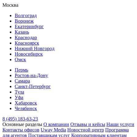
Москва
Волгоград
Воронеж
Екатеринбург
Казань
Краснодар
Красноярск
Нижний Новгород
Новосибирск
Омск
Пермь
Ростов-на-Дону
Самара
Санкт-Петербург
Тула
Уфа
Хабаровск
Челябинск
8 (495) 183-63-23
Основные разделы
О компании
Отзывы и кейсы
Наши услуги
Контакты офисов
Uway Media
Новостной центр
Программа
для агентов
Поставщикам услуг
Корпоративным клиентам