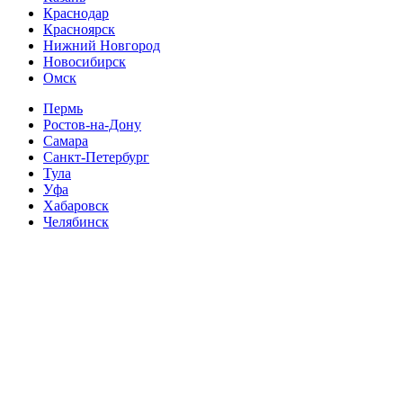
Краснодар
Красноярск
Нижний Новгород
Новосибирск
Омск
Пермь
Ростов-на-Дону
Самара
Санкт-Петербург
Тула
Уфа
Хабаровск
Челябинск