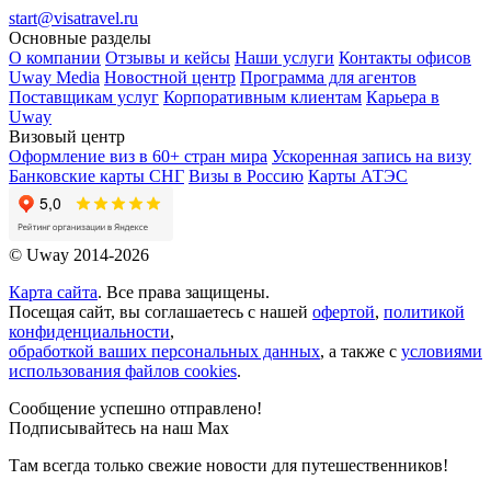
start@visatravel.ru
Основные разделы
О компании
Отзывы и кейсы
Наши услуги
Контакты офисов
Uway Media
Новостной центр
Программа для агентов
Поставщикам услуг
Корпоративным клиентам
Карьера в
Uway
Визовый центр
Оформление виз в 60+ стран мира
Ускоренная запись на визу
Банковские карты СНГ
Визы в Россию
Карты АТЭС
© Uway 2014-2026
Карта сайта
. Все права защищены.
Посещая сайт, вы соглашаетесь с нашей
офертой
,
политикой
конфиденциальности
,
обработкой ваших персональных данных
, а также с
условиями
использования файлов cookies
.
Сообщение успешно отправлено!
Подписывайтесь на наш Max
Там всегда только свежие новости для путешественников!