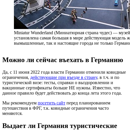
Miniatur Wunderland (Миниатюрная страна чудес) — музей
установлена самая большая в мире действующая модель ж
вымышленные, так и настоящие города не только Герман
Можно ли сейчас въехать в Германию
Да, с 11 июня 2022 года власти Германии отменили ковидные
ограничения,
действующие при въезде в страну
, в т.ч. и по
туристической визе: тесты, справки о выздоровлении и
вакцинные сертификаты больше НЕ нужны. Известно, что
данное правило будет действовать до конца лета этого года.
Мы рекомендуем
посетить сайт
перед планированием
путешествия в ФРГ, т.к. ковидные ограничения часто
меняются.
Выдает ли Германия туристические