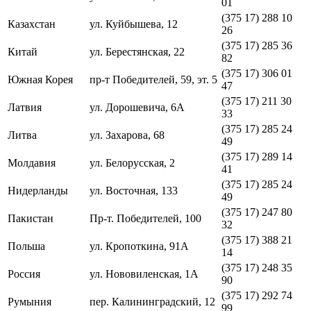
01
(375 17) 288 10
Казахстан
ул. Куйбышева, 12
26
(375 17) 285 36
Китай
ул. Берестянская, 22
82
(375 17) 306 01
Южная Корея
пр-т Победителей, 59, эт. 5
47
(375 17) 211 30
Латвия
ул. Дорошевича, 6А
33
(375 17) 285 24
Литва
ул. Захарова, 68
49
(375 17) 289 14
Молдавия
ул. Белорусская, 2
41
(375 17) 285 24
Нидерланды
ул. Восточная, 133
49
(375 17) 247 80
Пакистан
Пр-т. Победителей, 100
32
(375 17) 388 21
Польша
ул. Кропоткина, 91A
14
(375 17) 248 35
Россия
ул. Нововиленская, 1А
90
(375 17) 292 74
Румыния
пер. Калининградский, 12
99