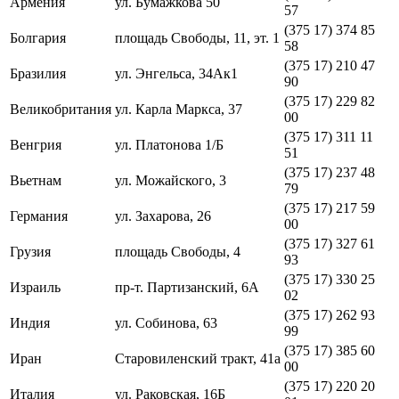
Армения
ул. Бумажкова 50
57
(375 17) 374 85
Болгария
площадь Свободы, 11, эт. 1
58
(375 17) 210 47
Бразилия
ул. Энгельса, 34Ак1
90
(375 17) 229 82
Великобритания
ул. Карла Маркса, 37
00
(375 17) 311 11
Венгрия
ул. Платонова 1/Б
51
(375 17) 237 48
Вьетнам
ул. Можайского, 3
79
(375 17) 217 59
Германия
ул. Захарова, 26
00
(375 17) 327 61
Грузия
площадь Свободы, 4
93
(375 17) 330 25
Израиль
пр-т. Партизанский, 6А
02
(375 17) 262 93
Индия
ул. Собинова, 63
99
(375 17) 385 60
Иран
Старовиленский тракт, 41а
00
(375 17) 220 20
Италия
ул. Раковская, 16Б