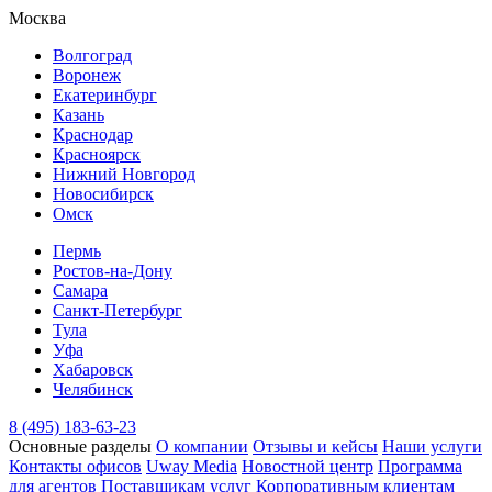
Москва
Волгоград
Воронеж
Екатеринбург
Казань
Краснодар
Красноярск
Нижний Новгород
Новосибирск
Омск
Пермь
Ростов-на-Дону
Самара
Санкт-Петербург
Тула
Уфа
Хабаровск
Челябинск
8 (495) 183-63-23
Основные разделы
О компании
Отзывы и кейсы
Наши услуги
Контакты офисов
Uway Media
Новостной центр
Программа
для агентов
Поставщикам услуг
Корпоративным клиентам