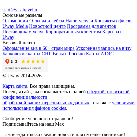
start@visatravel.ru
Основные разделы
О компании
Отзывы и кейсы
Наши услуги
Контакты офисов
Uway Media
Новостной центр
Программа для агентов
Поставщикам услуг
Корпоративным клиентам
Карьера в
Uway
Визовый центр
Оформление виз в 60+ стран мира
Ускоренная запись на визу
Банковские карты СНГ
Визы в Россию
Карты АТЭС
© Uway 2014-2026
Карта сайта
. Все права защищены.
Посещая сайт, вы соглашаетесь с нашей
офертой
,
политикой
конфиденциальности
,
обработкой ваших персональных данных
, а также с
условиями
использования файлов cookies
.
Сообщение успешно отправлено!
Подписывайтесь на наш Max
Там всегда только свежие новости для путешественников!