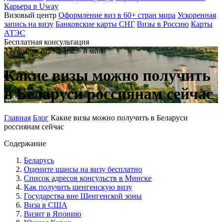
Карьера в Uway
Визовый центр
Оформление виз в 60+ стран мира
Ускоренная
запись на визу
Банковские карты СНГ
Визы в Россию
Карты
АТЭС
Бесплатная консультация
27 ноября 2023
5 162
~ 8 мин
Какие визы можно получить
в Беларуси россиянам сейчас
Главная
Блог
Какие визы можно получить в Беларуси
россиянам сейчас
Содержание
Беларусь
Оцените шансы на визу бесплатно
Список адресов консульств в Минске
Как получить шенгенскую визу
Государства вне Шенгенской зоны
Виза в США
Визит в Японию