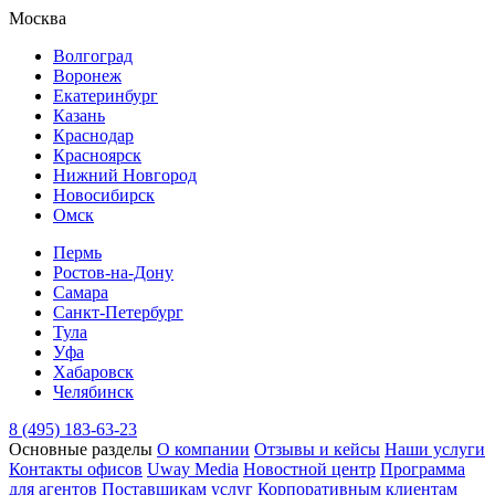
Москва
Волгоград
Воронеж
Екатеринбург
Казань
Краснодар
Красноярск
Нижний Новгород
Новосибирск
Омск
Пермь
Ростов-на-Дону
Самара
Санкт-Петербург
Тула
Уфа
Хабаровск
Челябинск
8 (495) 183-63-23
Основные разделы
О компании
Отзывы и кейсы
Наши услуги
Контакты офисов
Uway Media
Новостной центр
Программа
для агентов
Поставщикам услуг
Корпоративным клиентам