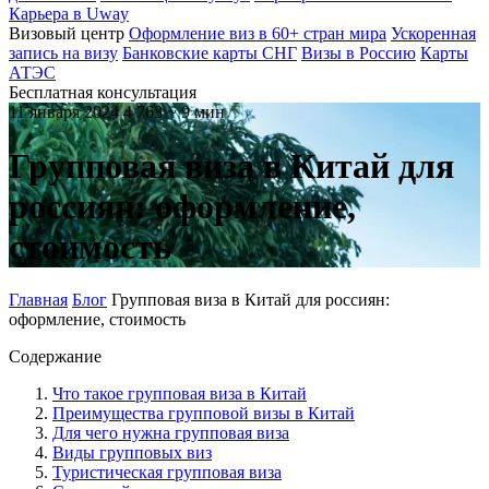
Карьера в Uway
Визовый центр
Оформление виз в 60+ стран мира
Ускоренная
запись на визу
Банковские карты СНГ
Визы в Россию
Карты
АТЭС
Бесплатная консультация
11 января 2024
4 763
~ 9 мин
Групповая виза в Китай для
россиян: оформление,
стоимость
Главная
Блог
Групповая виза в Китай для россиян:
оформление, стоимость
Содержание
Что такое групповая виза в Китай
Преимущества групповой визы в Китай
Для чего нужна групповая виза
Виды групповых виз
Туристическая групповая виза