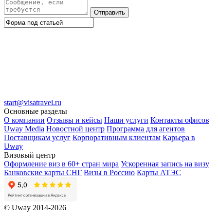
Отправить
start@visatravel.ru
Основные разделы
О компании
Отзывы и кейсы
Наши услуги
Контакты офисов
Uway Media
Новостной центр
Программа для агентов
Поставщикам услуг
Корпоративным клиентам
Карьера в
Uway
Визовый центр
Оформление виз в 60+ стран мира
Ускоренная запись на визу
Банковские карты СНГ
Визы в Россию
Карты АТЭС
© Uway 2014-2026