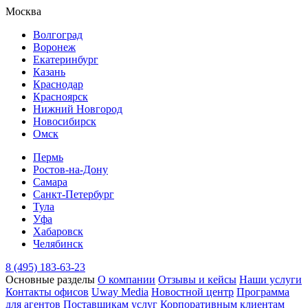
Москва
Волгоград
Воронеж
Екатеринбург
Казань
Краснодар
Красноярск
Нижний Новгород
Новосибирск
Омск
Пермь
Ростов-на-Дону
Самара
Санкт-Петербург
Тула
Уфа
Хабаровск
Челябинск
8 (495) 183-63-23
Основные разделы
О компании
Отзывы и кейсы
Наши услуги
Контакты офисов
Uway Media
Новостной центр
Программа
для агентов
Поставщикам услуг
Корпоративным клиентам