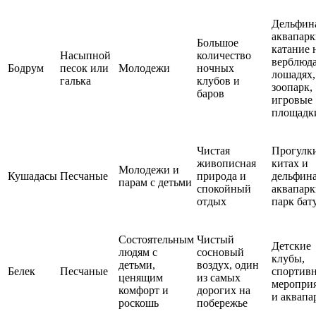
Дельфин
аквапарк
Большое
катание 
Насыпной
количество
верблюда
Бодрум
песок или
Молодежи
ночных
лошадях,
галька
клубов и
зоопарк,
баров
игровые
площадк
Чистая
Прогулк
живописная
китах и
Молодежи и
Кушадасы
Песчаные
природа и
дельфина
парам с детьми
спокойный
аквапарк
отдых
парк бат
Состоятельным
Чистый
Детские
людям с
сосновый
клубы,
детьми,
воздух, один
Белек
Песчаные
спортив
ценящим
из самых
меропри
комфорт и
дорогих на
и аквапа
роскошь
побережье