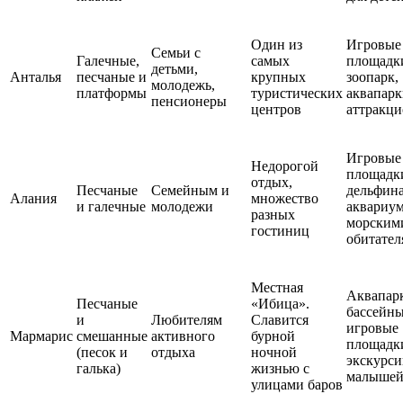
Один из
Игровые
Семьи с
Галечные,
самых
площадк
детьми,
Анталья
песчаные и
крупных
зоопарк,
молодежь,
платформы
туристических
аквапарк
пенсионеры
центров
аттракц
Игровые
Недорогой
площадк
отдых,
Песчаные
Семейным и
дельфин
Алания
множество
и галечные
молодежи
аквариум
разных
морским
гостиниц
обитате
Местная
Аквапар
Песчаные
«Ибица».
бассейны
и
Любителям
Славится
игровые
Мармарис
смешанные
активного
бурной
площадк
(песок и
отдыха
ночной
экскурси
галька)
жизнью с
малыше
улицами баров