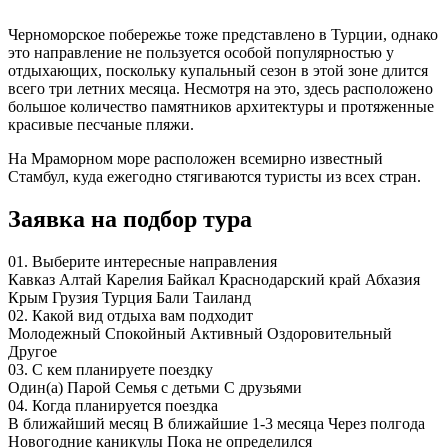
Черноморское побережье тоже представлено в Турции, однако
это направление не пользуется особой популярностью у
отдыхающих, поскольку купальный сезон в этой зоне длится
всего три летних месяца. Несмотря на это, здесь расположено
большое количество памятников архитектуры и протяженные
красивые песчаные пляжи.
На Мраморном море расположен всемирно известный
Стамбул, куда ежегодно стягиваются туристы из всех стран.
Заявка на подбор
тура
01.
Выберите интересные направления
Кавказ
Алтай
Карелия
Байкал
Краснодарский край
Абхазия
Крым
Грузия
Турция
Бали
Таиланд
02.
Какой вид отдыха вам подходит
Молодежный
Спокойный
Активный
Оздоровительный
Другое
03.
С кем планируете поездку
Один(а)
Парой
Семья с детьми
С друзьями
04.
Когда планируется поездка
В ближайший
месяц
В ближайшие
1-3 месяца
Через
полгода
Новогодние
каникулы
Пока не
определился