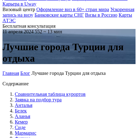
Карьера в Uway
Визовый центр
Оформление виз в 60+ стран мира
Ускоренная
запись на визу
Банковские карты СНГ
Визы в Россию
Карты
АТЭС
Бесплатная консультация
11 апреля 2024
552
~ 13 мин
Лучшие города Турции для
отдыха
Главная
Блог
Лучшие города Турции для отдыха
Содержание
Сравнительная таблица курортов
Заявка на подбор тура
Анталья
Белек
Аланья
Кемер
Сиде
Мармарис