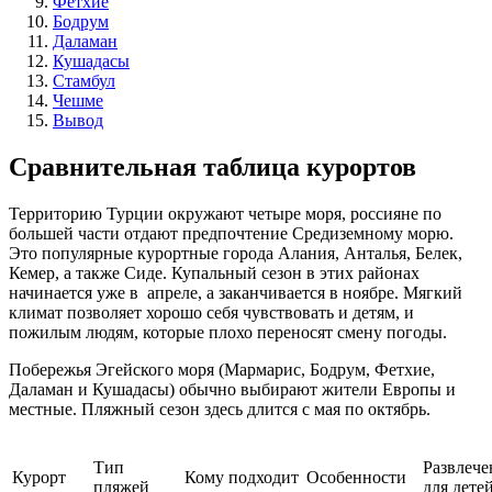
Фетхие
Бодрум
Даламан
Кушадасы
Стамбул
Чешме
Вывод
Сравнительная таблица курортов
Территорию Турции окружают четыре моря, россияне по
большей части отдают предпочтение Средиземному морю.
Это популярные курортные города Алания, Анталья, Белек,
Кемер, а также Сиде. Купальный сезон в этих районах
начинается уже в апреле, а заканчивается в ноябре. Мягкий
климат позволяет хорошо себя чувствовать и детям, и
пожилым людям, которые плохо переносят смену погоды.
Побережья Эгейского моря (Мармарис, Бодрум, Фетхие,
Даламан и Кушадасы) обычно выбирают жители Европы и
местные. Пляжный сезон здесь длится с мая по октябрь.
Тип
Развлече
Курорт
Кому подходит
Особенности
пляжей
для дете