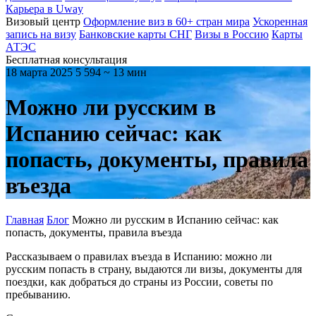
Карьера в Uway
Визовый центр
Оформление виз в 60+ стран мира
Ускоренная
запись на визу
Банковские карты СНГ
Визы в Россию
Карты
АТЭС
Бесплатная консультация
18 марта 2025
5 594
~ 13 мин
Можно ли русским в
Испанию сейчас: как
попасть, документы, правила
въезда
Главная
Блог
Можно ли русским в Испанию сейчас: как
попасть, документы, правила въезда
Рассказываем о правилах въезда в Испанию: можно ли
русским попасть в страну, выдаются ли визы, документы для
поездки, как добраться до страны из России, советы по
пребыванию.