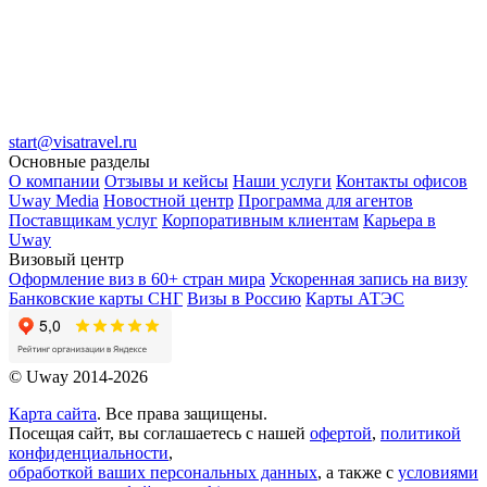
start@visatravel.ru
Основные разделы
О компании
Отзывы и кейсы
Наши услуги
Контакты офисов
Uway Media
Новостной центр
Программа для агентов
Поставщикам услуг
Корпоративным клиентам
Карьера в
Uway
Визовый центр
Оформление виз в 60+ стран мира
Ускоренная запись на визу
Банковские карты СНГ
Визы в Россию
Карты АТЭС
© Uway 2014-2026
Карта сайта
. Все права защищены.
Посещая сайт, вы соглашаетесь с нашей
офертой
,
политикой
конфиденциальности
,
обработкой ваших персональных данных
, а также с
условиями