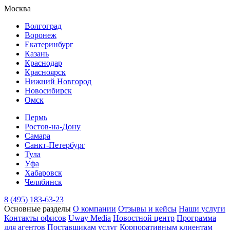
Москва
Волгоград
Воронеж
Екатеринбург
Казань
Краснодар
Красноярск
Нижний Новгород
Новосибирск
Омск
Пермь
Ростов-на-Дону
Самара
Санкт-Петербург
Тула
Уфа
Хабаровск
Челябинск
8 (495) 183-63-23
Основные разделы
О компании
Отзывы и кейсы
Наши услуги
Контакты офисов
Uway Media
Новостной центр
Программа
для агентов
Поставщикам услуг
Корпоративным клиентам