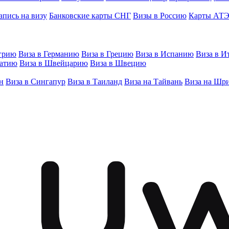
апись на визу
Банковские карты СНГ
Визы в Россию
Карты АТ
грию
Виза в Германию
Виза в Грецию
Виза в Испанию
Виза в И
ватию
Виза в Швейцарию
Виза в Швецию
н
Виза в Сингапур
Виза в Таиланд
Виза на Тайвань
Виза на Шр