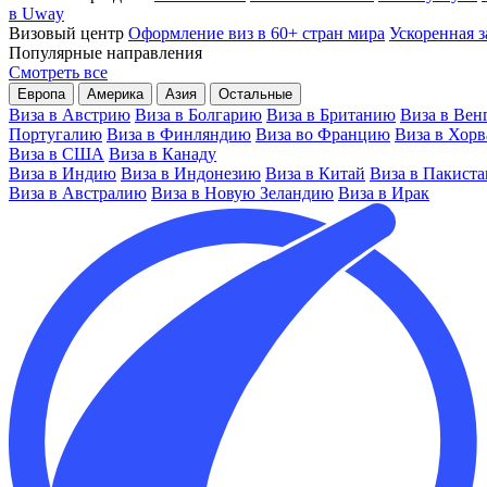
в Uway
Визовый центр
Оформление виз в 60+ стран мира
Ускоренная з
Популярные направления
Смотреть все
Европа
Америка
Азия
Остальные
Виза в Австрию
Виза в Болгарию
Виза в Британию
Виза в Вен
Португалию
Виза в Финляндию
Виза во Францию
Виза в Хор
Виза в США
Виза в Канаду
Виза в Индию
Виза в Индонезию
Виза в Китай
Виза в Пакиста
Виза в Австралию
Виза в Новую Зеландию
Виза в Ирак