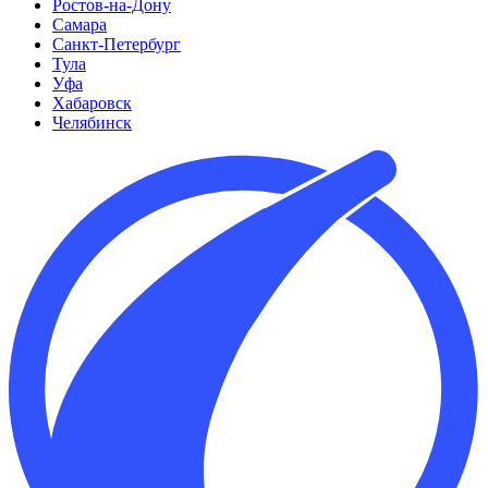
Ростов-на-Дону
Самара
Санкт-Петербург
Тула
Уфа
Хабаровск
Челябинск