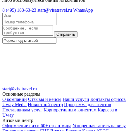
либо воспользуйтесь одним из контактов
8 (495) 183-63-23
start@visatravel.ru
WhatsApp
Отправить
start@visatravel.ru
Основные разделы
О компании
Отзывы и кейсы
Наши услуги
Контакты офисов
Uway Media
Новостной центр
Программа для агентов
Поставщикам услуг
Корпоративным клиентам
Карьера в
Uway
Визовый центр
Оформление виз в 60+ стран мира
Ускоренная запись на визу
Банковские карты СНГ
Визы в Россию
Карты АТЭС