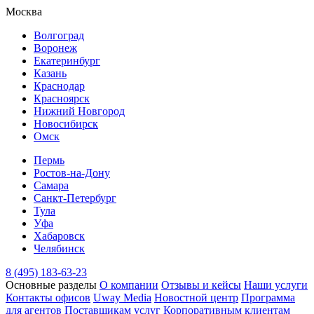
Москва
Волгоград
Воронеж
Екатеринбург
Казань
Краснодар
Красноярск
Нижний Новгород
Новосибирск
Омск
Пермь
Ростов-на-Дону
Самара
Санкт-Петербург
Тула
Уфа
Хабаровск
Челябинск
8 (495) 183-63-23
Основные разделы
О компании
Отзывы и кейсы
Наши услуги
Контакты офисов
Uway Media
Новостной центр
Программа
для агентов
Поставщикам услуг
Корпоративным клиентам