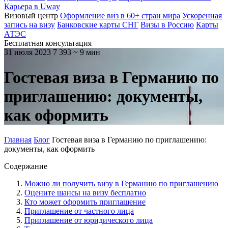
Карьера в Uway
Визовый центр
Оформление виз в 60+ стран мира
Ускоренная
запись на визу
Банковские карты СНГ
Визы в Россию
Карты
АТЭС
Бесплатная консультация
31 июля 2023
7 393
~ 9 мин
Гостевая виза в Германию по
приглашению: документы,
как оформить
Главная
Блог
Гостевая виза в Германию по приглашению:
документы, как оформить
Содержание
Можно ли получить визу в Германию по приглашению
Оцените шансы на визу бесплатно
Кто может оформить приглашение
Приглашение от частного лица
Приглашение от юридического лица